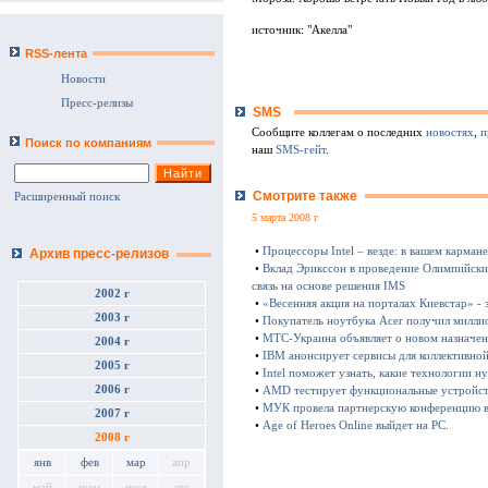
источник: "Акелла"
RSS-лента
Новости
Пресс-релизы
SMS
Сообщите коллегам о последних
новостях
,
п
Поиск по компаниям
наш
SMS-гейт
.
Смотрите также
Расширенный поиск
5 марта 2008 г
•
Процессоры Intel – везде: в вашем карман
Архив пресс-релизов
•
Вклад Эрикссон в проведение Олимпийски
связь на основе решения IMS
2002 г
•
«Весенняя акция на порталах Киевстар» -
2003 г
•
Покупатель ноутбука Acer получил милли
•
МТС-Украина объявляет о новом назначе
2004 г
•
IBM анонсирует сервисы для коллективно
2005 г
•
Intel поможет узнать, какие технологии
2006 г
•
AMD тестирует функциональные устройст
•
МУК провела партнерскую конференцию 
2007 г
•
Age of Heroes Online выйдет на PC.
2008 г
янв
фев
мар
апр
май
июн
июл
авг