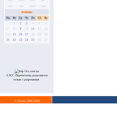
сен
окт
ноя
дек
январь
Пн
Вт
Ср
Чт
Пт
Сб
Вс
1
2
3
4
5
6
7
8
9
10
11
12
13
14
15
16
17
18
19
20
21
22
23
24
25
26
27
© ICC. Перепечатка допускается
только с разрешения .
© ITware 2000-2008