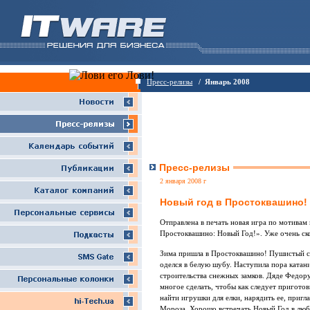
Пресс-релизы
/ Январь 2008
Пресс-релизы
2 января 2008 г
Новый год в Простоквашино!
Отправлена в печать новая игра по мотивам
Простоквашино: Новый Год!». Уже очень ско
Зима пришла в Простоквашино! Пушистый сне
оделся в белую шубу. Наступила пора катани
строительства снежных замков. Дяде Федору
многое сделать, чтобы как следует пригото
найти игрушки для елки, нарядить ее, пригл
Мороза. Хорошо встречать Новый Год в люб