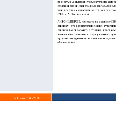
полностью удовлетворит взыскательные запро
создании технически сложных корпоративных
использованием современных технологий, плат
J2EE и .NET-приложений.
АНТОН МИЛЯЕВ, менеджер по развитию [EPA
Винницу - это осуществление нашей стратегии
Виннице будет работать с лучшими программ
колоссальные возможности для развития в кр
проекты, конкурентную компенсацию за услуг
обеспечение».
© ITware 2000-2016