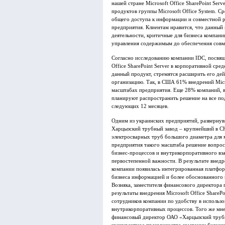
нашей стране Microsoft Office SharePoint Ser
продуктов группы Microsoft Office System. С
общего доступа к информации и совместной р
предприятия. Клиентам нравится, что данный 
деятельности, критичные для бизнеса компан
управления содержимым до обеспечения совме
Согласно исследованию компании IDC, посвящ
Office SharePoint Server в корпоративной ср
данный продукт, стремятся расширить его дей
организацию. Так, в США 61% внедрений Micros
масштабах предприятия. Еще 28% компаний, вн
планируют распространить решение на все по
следующих 12 месяцев.
Одним из украинских предприятий, развернувши
Харцызский трубный завод – крупнейший в 
электросварных труб большого диаметра для 
предприятия такого масштаба решение вопрос
бизнес-процессов и внутрикорпоративного вз
первостепенной важности. В результате внедрен
компании появилась интегрированная платфор
бизнеса информацией и более обоснованного
Возняка, заместителя финансового директора
результаты внедрения Microsoft Office ShareP
сотрудников компании по удобству в использ
внутрикорпоративных процессов. Того же мне
финансовый директор ОАО «Харцызский трубн