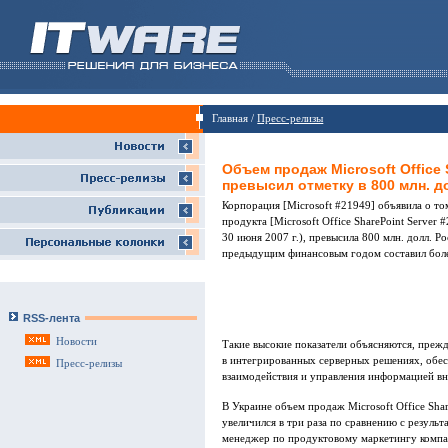
Главная /
Пресс-релизы
Объем продаж Microsoft Office 
превысил отметку в 800 млн. 
Корпорация [Microsoft #21949] объявила о то
продукта [Microsoft Office SharePoint Server
30 июня 2007 г.), превысила 800 млн. долл. Р
предыдущим финансовым годом составил бол
RSS-лента
Новости
Такие высокие показатели объясняются, преж
в интегрированных серверных решениях, обе
Пресс-релизы
взаимодействия и управления информацией вн
В Украине объем продаж Microsoft Office Sha
увеличился в три раза по сравнению с резуль
менеджер по продуктовому маркетингу компа