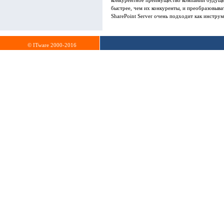
конкурентное преимущество компании будущег
быстрее, чем их конкуренты, и преобразовыват
SharePoint Server очень подходит как инстру
© ITware 2000-2016