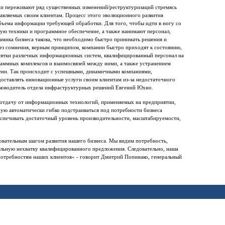
ии переживают ряд существенных изменений/реструктуризаций стремясь
тавляемых своим клиентам. Процесс этого эволюционного развития
бъема информации требующей обработки. Для того, чтобы идти в ногу со
ую техники и программное обеспечение, а также нанимают персонал,
мика бизнеса такова, что необходимо быстро принимать решения и
без сомнения, верным принципом, компании быстро приходят к состоянию,
есятки различных информационных систем, квалифицированный персонал на
ммных комплексов и взаимосвязей между ними, а также устранением
мени. Так происходит с успешными, динамичными компаниями,
доставлять инновационные услуги своим клиентам из-за недостаточного
уководитель отдела инфраструктурных решений Евгений Юхно.
отдачу от информационных технологий, применяемых на предприятии,
ую автоматически гибко подстраиваться под потребности бизнеса
беспечивать достаточный уровень производительности, масштабируемости,
овательным шагом развития нашего бизнеса. Мы видим потребность,
тельную нехватку квалифицированного предложения. Следовательно, наша
потребностям наших клиентов» - говорит Дмитрий Попинако, генеральный