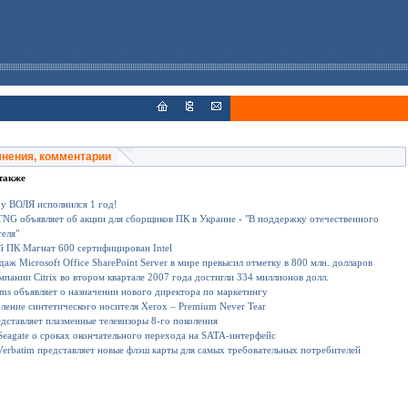
мнения, комментарии
также
у ВОЛЯ исполнился 1 год!
NG объявляет об акции для сборщиков ПК в Украине - "В поддержку отечественного
еля"
 ПК Магнат 600 сертифицирован Intel
аж Microsoft Office SharePoint Server в мире превысил отметку в 800 млн. долларов
пании Citrix во втором квартале 2007 года достигли 334 миллионов долл.
tems объявляет о назначении нового директора по маркетингу
ление синтетического носителя Xerox – Premium Never Tear
едставляет плазменные телевизоры 8-го поколения
Seagate о сроках окончательного перехода на SATA-интерфейс
erbatim представляет новые флэш карты для самых требовательных потребителей