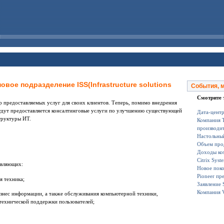
вое подразделение ISS(Infrastructure solutions
События, 
Смотрите 
р предоставляемых услуг для своих клиентов. Теперь, помимо внедрения
будут предоставляется консалтинговые услуги по улучшению существующей
Дата-центр
труктуры ИТ.
Компания T
производит
Настольный
Объем прод
Доходы ком
Citrix Sys
авляющих:
Новое поко
Pioneer пр
я техника;
Заявление 
Компания V
изнес информации, а также обслуживания компьютерной техники,
ехнической поддержки пользователей;