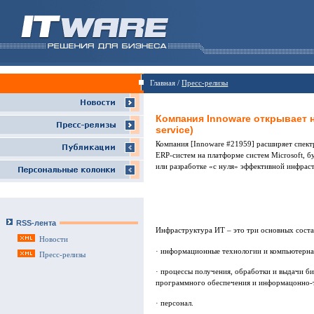
Главная /
Пресс-релизы
Компания Innoware открывает но
service)
Компания [Innoware #21959] расширяет спект
ERP-систем на платформе систем Microsoft, 
или разработке «с нуля» эффективной инфрас
RSS-лента
Инфраструктура ИТ – это три основных сост
Новости
· информационные технологии и компьютерна
Пресс-релизы
· процессы получения, обработки и выдачи б
программного обеспечения и информацонно-т
· персонал.