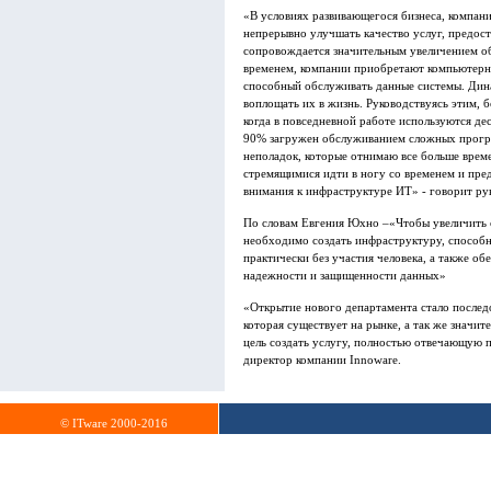
«В условиях развивающегося бизнеса, компан
непрерывно улучшать качество услуг, предос
сопровождается значительным увеличением о
временем, компании приобретают компьютерн
способный обслуживать данные системы. Дина
воплощать их в жизнь. Руководствуясь этим, 
когда в повседневной работе используются д
90% загружен обслуживанием сложных програ
неполадок, которые отнимаю все больше вре
стремящимися идти в ногу со временем и пре
внимания к инфраструктуре ИТ» - говорит р
По словам Евгения Юхно –«Чтобы увеличить 
необходимо создать инфраструктуру, способн
практически без участия человека, а также о
надежности и защищенности данных»
«Открытие нового департамента стало послед
которая существует на рынке, а так же значи
цель создать услугу, полностью отвечающую 
директор компании Innoware.
© ITware 2000-2016