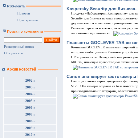
RSS-лента
Kaspersky Security для бизнеса:
Новости
Продукт «Лаборатории Касперского» для з
Security для бизнеса показал стопроцентную
Пресс-релизы
двухмесячного испытания, проведенного экс
Решение отразило все атаки, включая угроз
Поиск по компаниям
легитимных приложениях.
Планшеты GOCLEVER TAB со вс
Расширенный поиск
Компания GOCLEVER выпускает широкий спе
которым необходимы мобильные устройства 
Обзоры сети
GPS-приемником. На европейском рынке уж
M813G, имеющие превосходные технические
Архив новостей
Canon анонсирует фотокамеры P
2002 г
Canon усиливает серию цифровых фотокаме
S120. Обе камеры созданы на базе нового 
2003 г
производительной платформы, обеспечивающ
2004 г
2005 г
2006 г
2007 г
2008 г
2009 г
2010 г