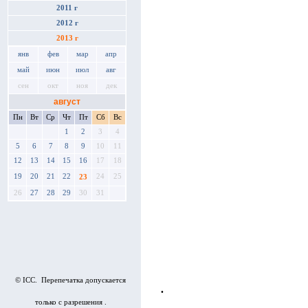
2011 г
2012 г
2013 г
янв
фев
мар
апр
май
июн
июл
авг
сен
окт
ноя
дек
август
Пн
Вт
Ср
Чт
Пт
Сб
Вс
1
2
3
4
5
6
7
8
9
10
11
12
13
14
15
16
17
18
19
20
21
22
24
25
23
26
27
28
29
30
31
© ICC. Перепечатка допускается
•
только с разрешения .