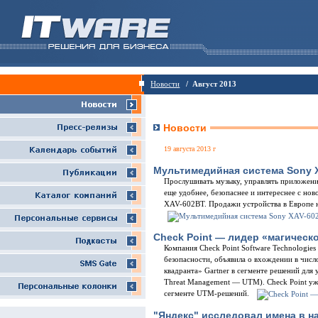
Новости
/ Август 2013
Новости
19 августа 2013 г
Мультимедийная система Sony 
Прослушивать музыку, управлять приложени
еще удобнее, безопаснее и интереснее с н
XAV-602BT. Продажи устройства в Европе н
Check Point — лидер «магическо
Компания Check Point Software Technologies
безопасности, объявила о вхождении в числ
квадранта» Gartner в сегменте решений для
Threat Management — UTM). Check Point уж
сегменте UTM-решений.
"Яндекс" исследовал имена в н