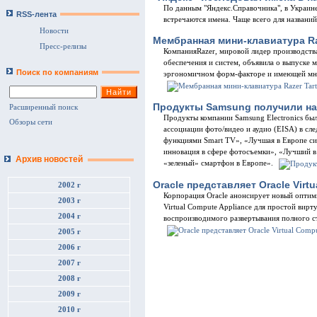
По данным "Яндекс.Справочника", в Украине
RSS-лента
встречаются имена. Чаще всего для названи
Новости
Мембранная мини-клавиатура Raz
Пресс-релизы
КомпанияRazer, мировой лидер производст
обеспечения и систем, объявила о выпуске 
Поиск по компаниям
эргономичном форм-факторе и имеющей мно
Продукты Samsung получили на
Расширенный поиск
Продукты компании Samsung Electronics бы
Обзоры сети
ассоциации фото/видео и аудио (EISA) в сл
функциями Smart TV», «Лучшая в Европе си
инновация в сфере фотосъемки», «Лучший 
Архив новостей
«зеленый» смартфон в Европе».
Oracle представляет Oracle Virt
2002 г
Корпорация Oracle анонсирует новый оптим
2003 г
Virtual Compute Appliance для простой вир
2004 г
воспроизводимого развертывания полного с
2005 г
2006 г
2007 г
2008 г
2009 г
2010 г