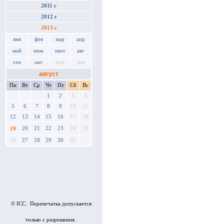
2011 г
2012 г
2013 г
янв
фев
мар
апр
май
июн
июл
авг
сен
окт
ноя
дек
август
Пн
Вт
Ср
Чт
Пт
Сб
Вс
1
2
3
4
5
6
7
8
9
10
11
12
13
14
15
16
17
18
20
21
22
23
24
25
19
26
27
28
29
30
31
© ICC. Перепечатка допускается
только с разрешения .