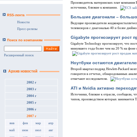
Производитель материнских плат компания E
источники, близкие к компании.
RSS-лента
Большие диагонали – большо
Новости
Ведущие производители жидкокристаллически
телевизоров с диагональю 40 и более дюймо
Пресс-релизы
Gigabyte прогнозирует рост 
Поиск по компаниям
Gigabyte Technology прогнозирует, что пос
минувшего года более чем на 20 % на фоне
Расширенный поиск
Ноутбуки остаются двигателе
Второй квартал подряд Hewlett-Packard воз
Архив новостей
говорится в отчетах, обнародованных анали
отмечают исследователи.
2002 г
ATI и Nvidia активно переход
2003 г
Источники, близкие к отрасли, сообщили, ч
2004 г
чипов, производством которых занимается 
2005 г
2006 г
2007 г
янв
фев
мар
апр
май
июн
июл
авг