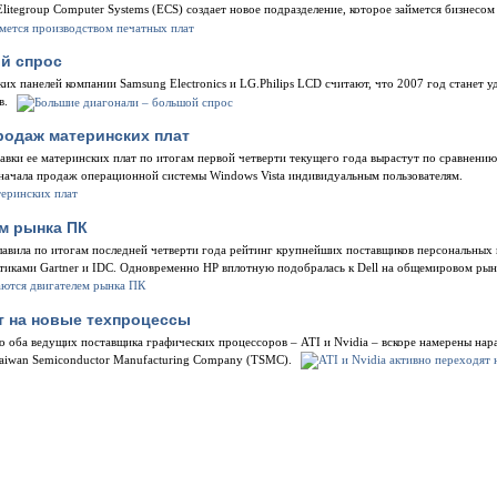
litegroup Computer Systems (ECS) создает новое подразделение, которое займется бизнесо
й спрос
х панелей компании Samsung Electronics и LG.Philips LCD считают, что 2007 год станет 
в.
продаж материнских плат
тавки ее материнских плат по итогам первой четверти текущего года вырастут по сравнени
 начала продаж операционной системы Windows Vista индивидуальным пользователям.
м рынка ПК
главила по итогам последней четверти года рейтинг крупнейших поставщиков персональных
тиками Gartner и IDC. Одновременно НР вплотную подобралась к Dell на общемировом рынк
ят на новые техпроцессы
то оба ведущих поставщика графических процессоров – ATI и Nvidia – вскоре намерены нара
Taiwan Semiconductor Manufacturing Company (TSMC).