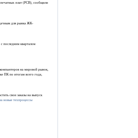
м печатных плат (PCB), сообщили
удачным для рынка ЖК-
ю с последним кварталом
 компьютеров на мировой рынок,
е ПК по итогам всего года,
стить свои заказы на выпуск