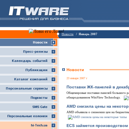
Новости
/ Январь 2007
Новости
23 января 2007 г
Поставки ЖК-панелей в декаб
Общемировые поставки панелей большого раз
обнародованном WitsView Technology.
AMD снизила цены на некото
AMD объявила о снижении цен на бюджетны
ECS займется производством 