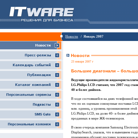
Новости
/ Январь 2007
Новости
23 января 2007 г
Большие диагонали – большо
Ведущие производители жидкокристалличес
LG.Philips LCD считают, что 2007 год ст
40 и более дюймов.
В ходе состоявшейся на днях телефонной ко
что по их оценкам совокупные поставки LC
млн. единиц, а уровень проникновения этой
LG.Philips LCD, на долю 40- и более дюймо
проданных в мире ЖК-телевизоров.
В свою очередь компания Samsung Electronic
DisplaySearch, указала, что в нынешнем го
приемников обгонят поставки телевизоров на