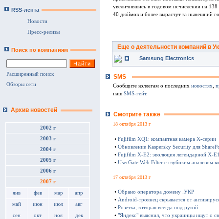
увеличившись в годовом исчислении на 138
RSS-лента
40 дюймов и более вырастут за нынешний г
Новости
Пресс-релизы
Еще о деятельности компаний в У
Поиск по компаниям
Samsung Electronics
Расширенный поиск
SMS
Обзоры сети
Сообщите коллегам о последних
новостях
,
п
наш
SMS-гейт
.
Архив новостей
Смотрите также
18 октября 2013 г
2002 г
2003 г
•
Fujifilm XQ1: компактная камера Х-серии
•
Обновление Kaspersky Security для SharePo
2004 г
•
Fujifilm X-E2: эволюция легендарной X-E
2005 г
•
UserGate Web Filter с глубоким анализом к
2006 г
17 октября 2013 г
2007 г
•
Обрано оператора домену .УКР
янв
фев
мар
апр
•
Android-троянец скрывается от антивирус
май
июн
июл
авг
•
Розетка, которая всегда под рукой
сен
окт
ноя
дек
•
"Яндекс" выяснил, что украинцы ищут о с