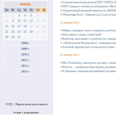
•
Седьмая версия продуктов ESET NOD32 Ant
январь
•
МТС снижает стоимость мобильного Инте
Пн
Вт
Ср
Чт
Пт
Сб
Вс
•
Ультратонкий внешний накопитель ADATA 
•
Объективы Sony с байонетом E для полно
1
2
3
4
5
6
7
8
9
10
11
12
13
14
16 октября 2013 г
15
16
17
18
19
20
21
•
Philips открывает путь к хирургии для Goo
22
23
24
25
26
27
28
•
Нові зміни в складі членів ІнАУ
29
30
31
•
Киевстар приглашает студентов на стажир
•
«Лаборатория Касперского» совершенству
2008 г
•
Autodesk приобретает технологии Graitec
2009 г
2010 г
15 октября 2013 г
2011 г
•
Mio Technology заключила договор с ком
2012 г
•
Horizon – платформа браузерных расшире
•
В Харькове открылся крупнейший датацен
2013 г
© ICC. Перепечатка допускается
только с разрешения .