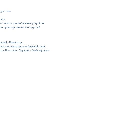
gle Glass
овку
ет защиту для мобильных устройств
 по проектированию конструкций
панией «Навигатор»
ний для операторов мобильной связи
тр в Восточной Украине «Onehostpower»