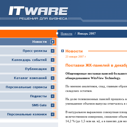
Новости
/ Январь 2007
Новости
23 января 2007 г
Поставки ЖК-панелей в декаб
Общемировые поставки панелей большого р
обнародованном WitsView Technology.
По мнению аналитиков, спад, главным обра
складских остатков.
На долю телевизионных панелей пришлось на
уменьшение объемов выпуска отмечалось в об
В натуральном выражении совокупная площад
количественном измерении, снижение объемо
14,2 % (до 1,5 млн кв. м), а в панелях для 