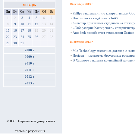
16 октября 2013 г
январь
Пн
Вт
Ср
Чт
Пт
Сб
Вс
•
Philips открывает путь к хирургии для Goo
1
2
3
4
5
6
7
•
Нові зміни в складі членів ІнАУ
•
Киевстар приглашает студентов на стажир
8
9
10
11
12
13
14
•
«Лаборатория Касперского» совершенству
15
16
17
18
19
20
21
•
Autodesk приобретает технологии Graitec
22
23
24
25
26
27
28
15 октября 2013 г
29
30
31
2008 г
•
Mio Technology заключила договор с ком
•
Horizon – платформа браузерных расшире
2009 г
•
В Харькове открылся крупнейший датацен
2010 г
2011 г
2012 г
2013 г
© ICC. Перепечатка допускается
только с разрешения .