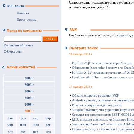
Одновременно исследователи подчеркивают, 
RSS-лента
остается не до конца ясной.
Новости
Пресс-релизы
SMS
Поиск по компаниям
Сообщите коллегам о последних
новостях
,
п
Расширенный поиск
Смотрите также
Обзоры сети
18 октября 2013 г
•
Fujifilm XQ1: компактная камера Х-серии
Архив новостей
•
Обновление Kaspersky Security для SharePo
•
Fujifilm X-E2: эволюция легендарной X-E
•
UserGate Web Filter с глубоким анализом к
2002 г
2003 г
17 октября 2013 г
2004 г
•
Обрано оператора домену .УКР
2005 г
•
Android-троянец скрывается от антивирус
2006 г
•
Розетка, которая всегда под рукой
•
"Яндекс" выяснил, что украинцы ищут о с
2007 г
•
Седьмая версия продуктов ESET NOD32 Ant
янв
фев
мар
апр
•
МТС снижает стоимость мобильного Инте
•
Ультратонкий внешний накопитель ADATA 
май
июн
июл
авг
•
Объективы Sony с байонетом E для полно
сен
окт
ноя
дек