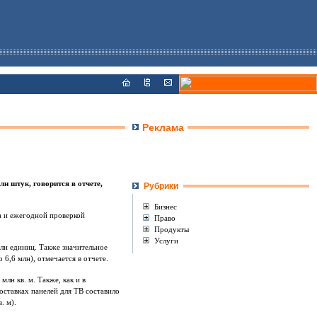
Реклама
н штук, говорится в отчете,
Рубрики
Бизнес
а и ежегодной проверкой
Право
Продукты
Услуги
лн единиц. Также значительное
 6,6 млн), отмечается в отчете.
лн кв. м. Также, как и в
оставках панелей для ТВ составило
. м).