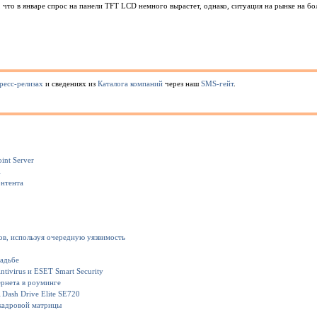
что в январе спрос на панели TFT LCD немного вырастет, однако, ситуация на рынке на б
ресс-релизах
и сведениях из
Каталога компаний
через наш
SMS-гейт
.
int Server
1
онтента
ов, используя очередную уязвимость
вадьбе
ivirus и ESET Smart Security
рнета в роуминге
Dash Drive Elite SE720
кадровой матрицы