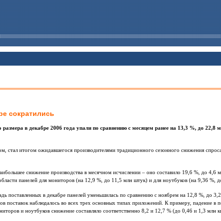
ре сократились
азмера в декабре 2006 года упали по сравнению с месяцем ранее на 13,3 %, до 22,8 мл
зом, стал итогом ожидавшегося производителями традиционного сезонного снижения спрос
ибольшее снижение производства в месячном исчислении – оно составило 19,6 %, до 4,6 м
ласти панелей для мониторов (на 12,9 %, до 11,5 млн штук) и для ноутбуков (на 9,36 %, до
ь поставленных в декабре панелей уменьшилась по сравнению с ноябрем на 12,8 %, до 3,2 м
в поставок наблюдалось во всех трех основных типах приложений. К примеру, падение в п
мониторов и ноутбуков снижение составляло соответственно 8,2 и 12,7 % (до 0,46 и 1,3 млн кв