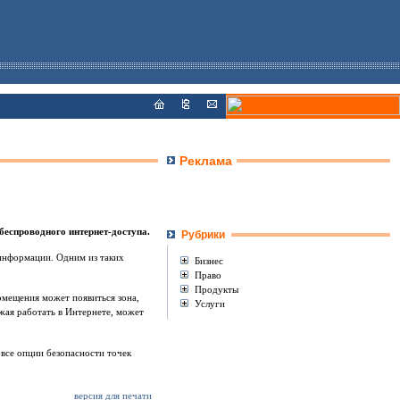
Реклама
беспроводного интернет-доступа.
Рубрики
 информации. Одним из таких
Бизнес
Право
Продукты
помещения может появиться зона,
Услуги
лжая работать в Интернете, может
 все опции безопасности точек
версия для печати