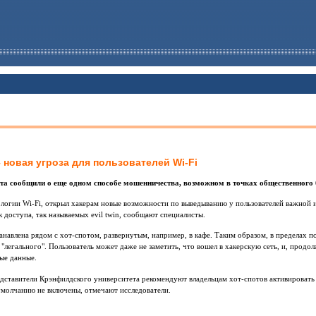
 новая угроза для пользователей Wi-Fi
та сообщили о еще одном способе мошенничества, возможном в точках общественного 
ологии Wi-Fi, открыл хакерам новые возможности по выведыванию у пользователей важной
 доступа, так называемых evil twin, сообщают специалисты.
анавлена рядом с хот-спотом, развернутым, например, в кафе. Таким образом, в пределах 
 "легального". Пользователь может даже не заметить, что вошел в хакерскую сеть, и, продо
ые данные.
едставители Крэнфилдского университета рекомендуют владельцам хот-спотов активировать
умолчанию не включены, отмечают исследователи.