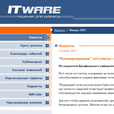
Новости
/ Январь 2005
Новости
24 января 2005 г
"Клонированные" хот-споты –
Исследователи Крэнфилдского университе
Рост числа хот-спотов, основанных на техн
способов является создание фиктивных точек
"Поддельная" точка доступа может быть уст
где сигнал от хакерской точки будет мощнее
собственноручно передать мошеннику важн
Для того чтобы защитить пользователей, пр
беспроводного доступа. Многие из них по 