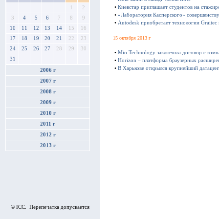
•
Киевстар приглашает студентов на стажир
1
2
•
«Лаборатория Касперского» совершенству
3
4
5
6
7
8
9
•
Autodesk приобретает технологии Graitec
10
11
12
13
14
15
16
15 октября 2013 г
17
18
19
20
21
22
23
24
25
26
27
28
29
30
•
Mio Technology заключила договор с ком
31
•
Horizon – платформа браузерных расшире
•
В Харькове открылся крупнейший датацен
2006 г
2007 г
2008 г
2009 г
2010 г
2011 г
2012 г
2013 г
© ICC. Перепечатка допускается