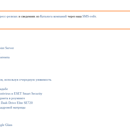
ресс-релизах
и сведениях из
Каталога компаний
через наш
SMS-гейт
.
int Server
1
онтента
ов, используя очередную уязвимость
вадьбе
ivirus и ESET Smart Security
рнета в роуминге
Dash Drive Elite SE720
кадровой матрицы
gle Glass