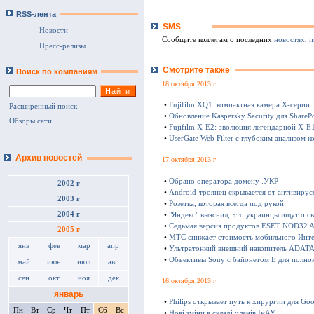
RSS-лента
SMS
Новости
Сообщите коллегам о последних
новостях
,
п
Пресс-релизы
Смотрите также
Поиск по компаниям
18 октября 2013 г
•
Fujifilm XQ1: компактная камера Х-серии
Расширенный поиск
•
Обновление Kaspersky Security для SharePo
Обзоры сети
•
Fujifilm X-E2: эволюция легендарной X-E
•
UserGate Web Filter с глубоким анализом к
Архив новостей
17 октября 2013 г
•
Обрано оператора домену .УКР
2002 г
•
Android-троянец скрывается от антивирус
2003 г
•
Розетка, которая всегда под рукой
2004 г
•
"Яндекс" выяснил, что украинцы ищут о с
•
Седьмая версия продуктов ESET NOD32 Ant
2005 г
•
МТС снижает стоимость мобильного Инте
янв
фев
мар
апр
•
Ультратонкий внешний накопитель ADATA 
•
Объективы Sony с байонетом E для полно
май
июн
июл
авг
сен
окт
ноя
дек
16 октября 2013 г
январь
•
Philips открывает путь к хирургии для Goo
Пн
Вт
Ср
Чт
Пт
Сб
Вс
•
Нові зміни в складі членів ІнАУ