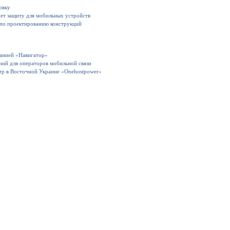
овку
ет защиту для мобильных устройств
 по проектированию конструкций
панией «Навигатор»
ний для операторов мобильной связи
тр в Восточной Украине «Onehostpower»