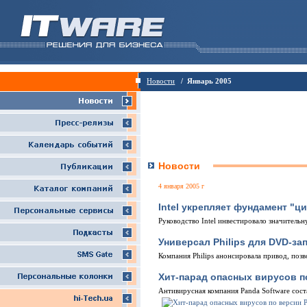
Новости
/ Январь 2005
Новости
4 января 2005 г
Intel укрепляет фундамент "
Руководство Intel инвестировало значитель
Универсал Philips для DVD-за
Компания Philips анонсировала привод, позв
Хит-парад опасных вирусов п
Антивирусная компания Panda Software сос