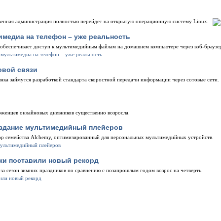
твенная администрация полностью перейдет на открытую операционную систему Linux.
медиа на телефон – уже реальность
обеспечивает доступ к мультимедийным файлам на домашнем компьютере через вэб-браузер
овой связи
ка займутся разработкой стандарта скоростной передачи информации через сотовые сети.
женцев онлайновых дневников существенно возросла.
оздание мультимедийный плейеров
р семейства Alchemy, оптимизированный для персональных мультимедийных устройств.
жи поставили новый рекорд
а сезон зимних праздников по сравнению с позапрошлым годом возрос на четверть.