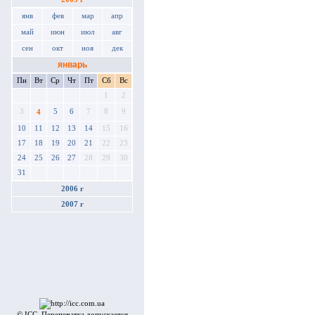
янв
фев
мар
апр
май
июн
июл
авг
сен
окт
ноя
дек
январь
Пн
Вт
Ср
Чт
Пт
Сб
Вс
1
2
3
5
6
7
8
9
4
10
11
12
13
14
15
16
17
18
19
20
21
22
23
24
25
26
27
28
29
30
31
2006 г
2007 г
© ICC. Перепечатка допускается