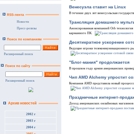
Венесуэла ставит на Linux
В течение двух лет венесуэльская государс
RSS-лента
Трансляция домашнего мульти
Новости
Анонсированная компанией Orb технология 
Пресс-релизы
карманного ПК.
Поиск по компаниям
Десятикратное ускорение сот
Ведущие игроки телекоммуникационного рын
Расширенный поиск
"Блог-мания" продолжается
Поиск по сайту
В прошлом году армия американских привер
Чип AMD Alchemy упростит с
Расширенный поиск
Компания AMD представила новый процессо
Праздничные интернет-прода
Архив новостей
Доход американских онлайновых магазинов з
2002 г
2003 г
2004 г
2005 г