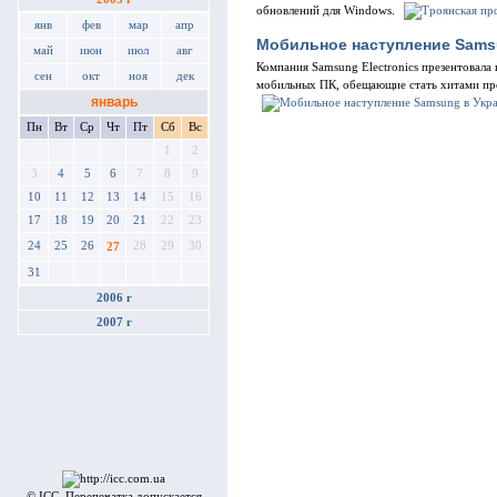
обновлений для Windows.
янв
фев
мар
апр
Мобильное наступление Sams
май
июн
июл
авг
Компания Samsung Electronics презентовала
сен
окт
ноя
дек
мобильных ПК, обещающие стать хитами про
январь
Пн
Вт
Ср
Чт
Пт
Сб
Вс
1
2
3
4
5
6
7
8
9
10
11
12
13
14
15
16
17
18
19
20
21
22
23
24
25
26
28
29
30
27
31
2006 г
2007 г
© ICC. Перепечатка допускается