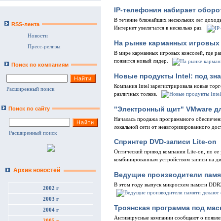
IP-телефония набирает обор
В течение ближайших нескольких лет доходы
RSS-лента
Интернет увеличатся в несколько раз.
Новости
На рынке карманных игровых 
Пресс-релизы
В мире карманных игровых консолей, где ра
появится новый лидер.
Поиск по компаниям
Новые продукты Intel: под зна
Компания Intel зарегистрировала новые то
Расширенный поиск
различных толков.
"Электронный щит" VMware д
Поиск по сайту
Началась продажа программного обеспечен
локальной сети от неавторизированного дос
Расширенный поиск
Спринтер DVD-записи Lite-on
Оптический привод компании Lite-on, по е
комбинированным устройством записи на д
Архив новостей
Ведущие производители памя
В этом году выпуск микросхем памяти DDR2
2002 г
2003 г
Троянская программа под ма
2004 г
Антивирусные компании сообщают о появлен
2005 г