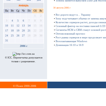
•
Toshiba займется выпуском Zune для Micros
январь
30 августа 2006 г
Пн
Вт
Ср
Чт
Пт
Сб
Вс
•
Все дороги ведут в… Украину
1
2
•
Sony подсчитывает убытки от замены акку
3
4
5
6
7
8
9
•
Количество серверов растет, доходы снижа
10
11
12
13
14
15
16
•
Сезонный фактор на поставки панелей LCD
•
Сегменты HCM и CRM станут основой рост
17
18
19
20
21
22
23
•
Оптоволоконный прогноз
24
25
26
27
28
29
30
•
Рост рынка серверов в мире продолжает за
31
•
Всеохватывающая Windows
•
Доминация 16:10 и 16:9
2006 г
© ICC. Перепечатка допускается
только с разрешения .
© ITware 2000-2006