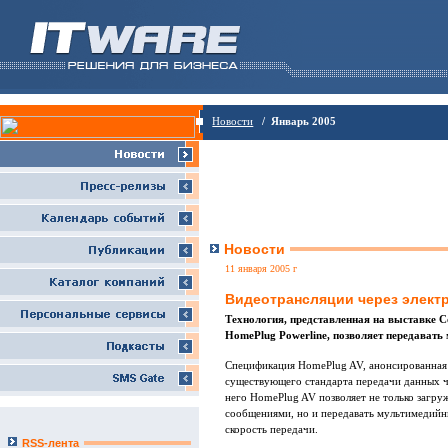
Новости
/ Январь 2005
Новости
11 января 2005 г
Видеотрансляции через элект
Технология, представленная на выставке C
HomePlug Powerline, позволяет передавать
Спецификация HomePlug AV, анонсированная 
существующего стандарта передачи данных че
него HomePlug AV позволяет не только загру
сообщениями, но и передавать мультимедийны
скорость передачи.
RSS-лента