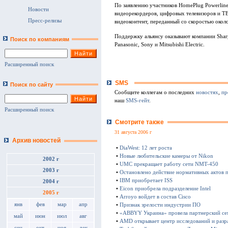
По заявлению участников HomePlug Powerline
Новости
видеорекордеров, цифровых телевизоров и ТВ
Пресс-релизы
видеоконтент, переданный со скоростью окол
Поддержку альянсу оказывают компании Sharp
Поиск по компаниям
Panasonic, Sony и Mitsubishi Electric.
Расширенный поиск
SMS
Поиск по сайту
Сообщите коллегам о последних
новостях
,
пр
наш
SMS-гейт
.
Расширенный поиск
Смотрите также
31 августа 2006 г
Архив новостей
•
DiaWest: 12 лет роста
•
Новые любительские камеры от Nikon
2002 г
•
UMC прекращает работу сети NMT-450
2003 г
•
Остановлено действие нормативных актов 
•
IBM приобретает ISS
2004 г
•
Eicon приобрела подразделение Intel
2005 г
•
Arroyo войдет в состав Cisco
янв
фев
мар
апр
•
Признак зрелости индустрии ПО
•
«ABBYY Украина» провела партнерский се
май
июн
июл
авг
•
AMD открывает центр исследований и разр
сен
окт
ноя
дек