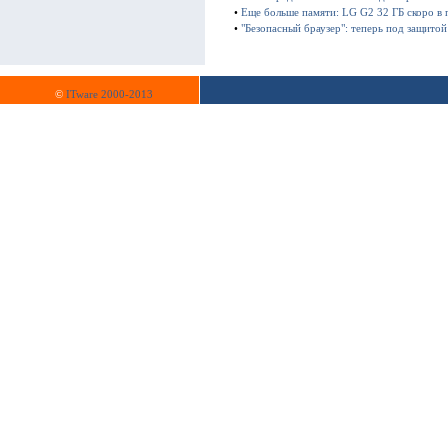
•
Еще больше памяти: LG G2 32 ГБ скоро в
•
"Безопасный браузер": теперь под защито
©
ITware 2000-2013