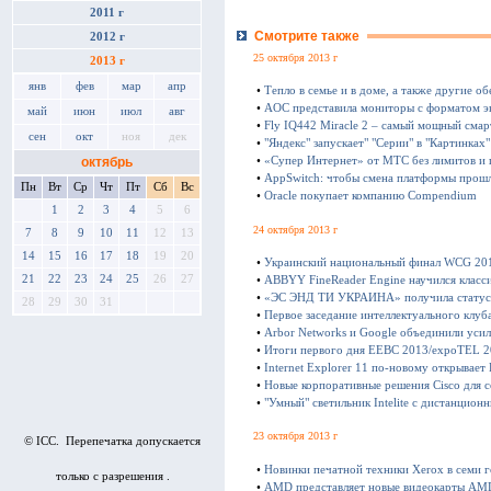
2011 г
Смотрите также
2012 г
25 октября 2013 г
2013 г
янв
фев
мар
апр
•
Тепло в семье и в доме, а также другие о
•
AOC представила мониторы с форматом э
май
июн
июл
авг
•
Fly IQ442 Miracle 2 – самый мощный сма
сен
окт
ноя
дек
•
"Яндекс" запускает" "Серии" в "Картинках"
октябрь
•
«Супер Интернет» от МТС без лимитов и 
•
AppSwitch: чтобы смена платформы прошл
Пн
Вт
Ср
Чт
Пт
Сб
Вс
•
Oracle покупает компанию Compendium
1
2
3
4
5
6
24 октября 2013 г
7
8
9
10
11
12
13
14
15
16
17
18
19
20
•
Украинский национальный финал WCG 20
21
22
23
24
25
26
27
•
ABBYY FineReader Engine научился клас
•
«ЭС ЭНД ТИ УКРАИНА» получила статус Cit
28
29
30
31
•
Первое заседание интеллектуального клуб
•
Arbor Networks и Google объединили уси
•
Итоги первого дня ЕЕВС 2013/expoTEL 
•
Internet Explorer 11 по-новому открывает
•
Новые корпоративные решения Cisco для 
•
"Умный" cветильник Intelite с дистанцио
23 октября 2013 г
© ICC. Перепечатка допускается
•
Новинки печатной техники Xerox в семи 
только с разрешения .
•
AMD представляет новые видеокарты AM