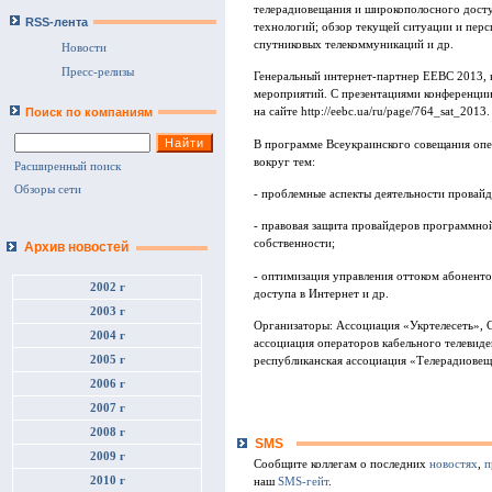
телерадиовещания и широкополосного доступ
RSS-лента
технологий; обзор текущей ситуации и перс
спутниковых телекоммуникаций и др.
Новости
Пресс-релизы
Генеральный интернет-партнер ЕЕВС 2013, 
мероприятий. С презентациями конференции
Поиск по компаниям
на сайте http://eebc.ua/ru/page/764_sat_2013.
В программе Всеукраинского совещания опе
вокруг тем:
Расширенный поиск
Обзоры сети
- проблемные аспекты деятельности провай
- правовая защита провайдеров программной
собственности;
Архив новостей
- оптимизация управления оттоком абонент
2002 г
доступа в Интернет и др.
2003 г
Организаторы: Ассоциация «Укртелесеть», 
2004 г
ассоциация операторов кабельного телевид
2005 г
республиканская ассоциация «Телерадиовещ
2006 г
2007 г
2008 г
SMS
2009 г
Сообщите коллегам о последних
новостях
,
п
2010 г
наш
SMS-гейт
.