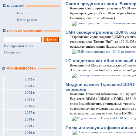
Canon представит свои IP-каме
RSS-лента
Компания Canon примет участие в XVIII м
Новости
будет проходить с 15 по 18 октября в Киев
Салютная, 2-б, ст. м. «Нивки»).
Пресс-релизы
Поиск по компаниям
UMH сконцентрировал 100 % рад
"Украинский медиа холдинг" (UMH) увеличи
(радиостанция "Европа Plus") до 100 %. Об
Расширенный поиск
раскрытия информации Нацкомиссии по цен
Обзоры сети
LG представляет обновленный п
Компания LG Electronics выпускает обновле
Архив новостей
AR для платформы Android c технологией д
2002 г
Модули памяти Transcend DDR3
2003 г
серверов
2004 г
Компания Transcend Information, Inc. пред
Registered DIMM (RDIMM) и DDR3-1866 U
2005 г
способны обеспечить оптимальный уровень 
2006 г
современных виртуализированных центров о
2007 г
в серверы на платформе Intel Xeon E5-2600 
2008 г
2009 г
Плюсы и минусы эффективная к
2010 г