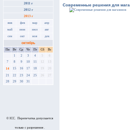
2011 г
Современные решения для мага
2012 г
2013 г
янв
фев
мар
апр
май
июн
июл
авг
сен
окт
ноя
дек
октябрь
Пн
Вт
Ср
Чт
Пт
Сб
Вс
1
2
3
4
5
6
7
8
9
10
11
12
13
15
16
17
18
19
20
14
21
22
23
24
25
26
27
28
29
30
31
© ICC. Перепечатка допускается
только с разрешения .