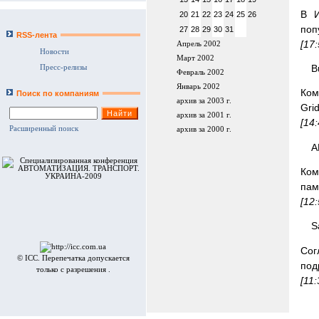
В И
20
21
22
23
24
25
26
поп
27
28
29
30
31
RSS-лента
[17
Апрель 2002
Новости
Март 2002
B
Пресс-релизы
Февраль 2002
Январь 2002
Ком
Поиск по компаниям
архив за 2003 г.
Gri
архив за 2001 г.
[14
Расширенный поиск
архив за 2000 г.
A
Ком
пам
[12
S
Cог
© ICC. Перепечатка допускается
под
только с разрешения .
[11: