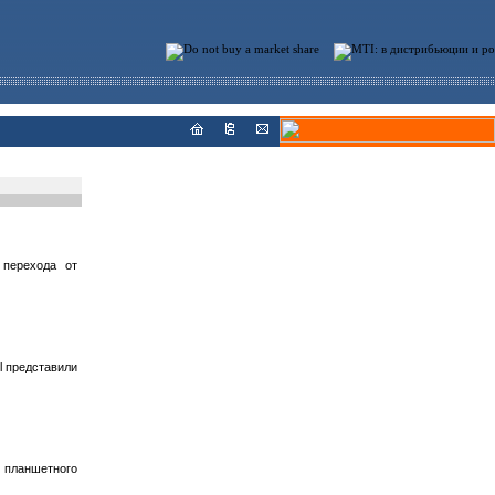
 перехода от
l представили
" планшетного