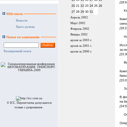
[18:5
20
21
22
23
24
25
26
K
27
28
29
30
31
RSS-лента
Апрель 2002
Комп
Новости
Март 2002
связ
Пресс-релизы
[18:1
Февраль 2002
Январь 2002
Н
Поиск по компаниям
архив за 2003 г.
Иссл
архив за 2001 г.
за п
Расширенный поиск
архив за 2000 г.
[15:3
В
Комп
Nets
[15:0
З
В фо
на б
© ICC. Перепечатка допускается
[14:5
только с разрешения .
ОС
Опер