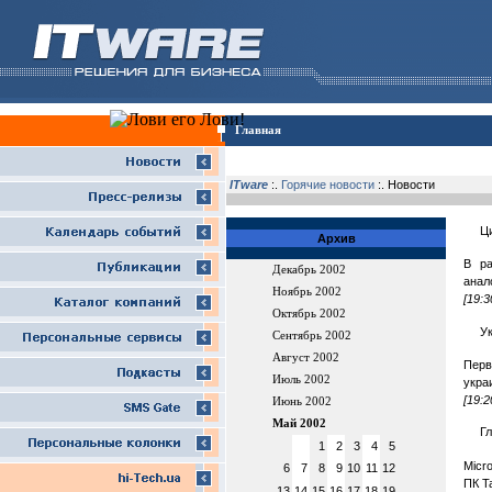
Главная
ITware
:.
Горячие новости
:. Новости
Ц
Архив
В ра
Декабрь 2002
анал
Ноябрь 2002
[19:3
Октябрь 2002
Ук
Сентябрь 2002
Август 2002
Перв
Июль 2002
укра
[19:2
Июнь 2002
Май 2002
Г
1
2
3
4
5
Micr
6
7
8
9
10
11
12
ПК Ta
13
14
15
16
17
18
19