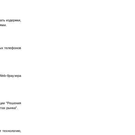
ать издержки,
ями.
вых телефонов
Web-браузера
нции "Решения
тах рынка".
т технологию,