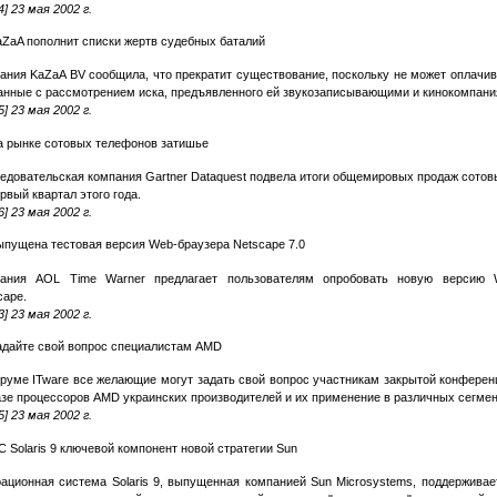
4] 23 мая 2002 г.
aZaA пополнит списки жертв судебных баталий
ания KaZaA BV сообщила, что прекратит существование, поскольку не может оплачив
анные с рассмотрением иска, предъявленного ей звукозаписывающими и кинокомпани
5] 23 мая 2002 г.
а рынке сотовых телефонов затишье
едовательская компания Gartner Dataquest подвела итоги общемировых продаж сото
ервый квартал этого года.
6] 23 мая 2002 г.
ыпущена тестовая версия Web-браузера Netscape 7.0
ания AOL Time Warner предлагает пользователям опробовать новую версию 
cape.
3] 23 мая 2002 г.
адайте свой вопрос специалистам AMD
руме ITware все желающие могут задать свой вопрос участникам закрытой конфере
азе процессоров AMD украинских производителей и их применение в различных сегмен
5] 23 мая 2002 г.
 Solaris 9 ключевой компонент новой стратегии Sun
ационная система Solaris 9, выпущенная компанией Sun Microsystems, поддерживае