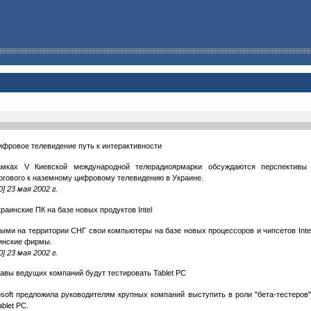
ифровое телевидение путь к интерактивности
мках V Киевской международной телерадиоярмарки обсуждаются перспективы
огового к наземному цифровому телевидению в Украине.
0] 23 мая 2002 г.
раинские ПК на базе новых продуктов Intel
ыми на территории СНГ свои компьютеры на базе новых процессоров и чипсетов Inte
инские фирмы.
0] 23 мая 2002 г.
лавы ведущих компаний будут тестировать Tablet PC
osoft предложила руководителям крупных компаний выступить в роли "бета-тестеров
blet PC.