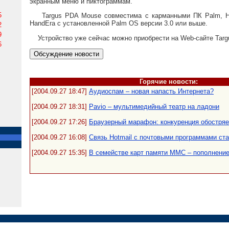
экранным меню и пиктограммам.
5
Targus PDA Mouse совместима с карманными ПК Palm, Han
HandEra c установленной Palm OS версии 3.0 или выше.
2
9
Устройство уже сейчас можно приобрести на Web-сайте Targu
6
Горячие новости:
[2004.09.27 18:47]
Аудиоспам – новая напасть Интернета?
[2004.09.27 18:31]
Pavio – мультимедийный театр на ладони
[2004.09.27 17:26]
Браузерный марафон: конкуренция обостряе
[2004.09.27 16:08]
Связь Hotmail с почтовыми программами ста
[2004.09.27 15:35]
В семействе карт памяти MMC – пополнени