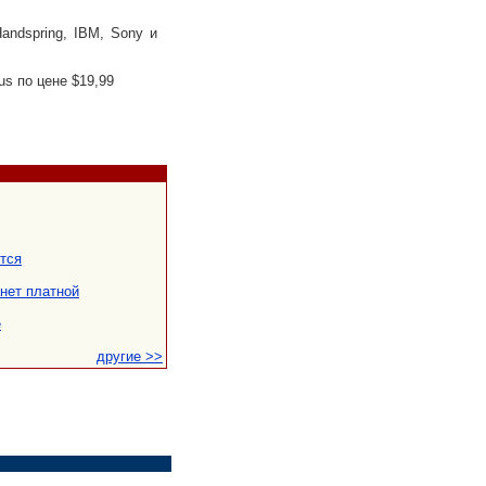
dspring, IBM, Sony и
s по цене $19,99
тся
нет платной
е
другие >>