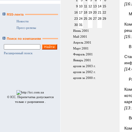
2
3
4
5
6
7
8
[16
9
10
11
12
13
14
15
16
17
18
19
20
21
22
M
RSS-лента
23
24
25
26
27
28
29
Новости
Ком
30
31
Пресс-релизы
реш
Июнь 2001
[15
Май 2001
Поиск по компаниям
Апрель 2001
В
Март 2001
Расширенный поиск
Февраль 2001
Ста
Январь 2001
инф
архив за 2003 г.
[14
архив за 2002 г.
архив за 2000 г.
P
Ком
кот
© ICC. Перепечатка допускается
кар
только с разрешения .
[13
В
Ком