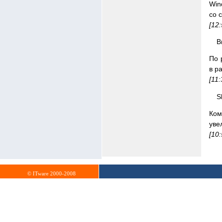
Win
со 
[12
В
По 
в р
[11
S
Ком
уве
[10
© ITware 2000-2008