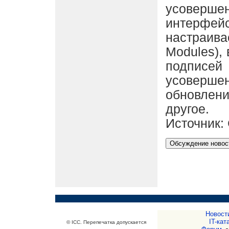
усоверше
интерфе
настраива
Modules),
подписей
усоверше
обновлени
другое.
Источник:
Новост
IT-кат
© ICC. Перепечатка допускается