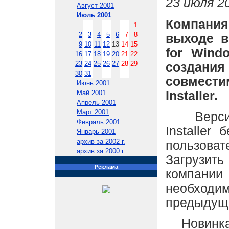
23 июля 20
Август 2001
Июль 2001
Компани
1
2
3
4
5
6
7
8
выходе в
9
10
11
12
13
14
15
for Wind
16
17
18
19
20
21
22
23
24
25
26
27
28
29
создан
30
31
совмест
Июнь 2001
Installer.
Май 2001
Апрель 2001
Март 2001
Версия 3
Февраль 2001
Installer
Январь 2001
архив за 2002 г.
пользов
архив за 2000 г.
Загрузи
Реклама
компани
необход
предыдуще
Новинка 