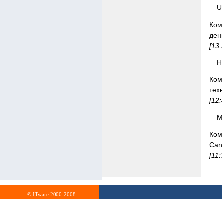
U
Ком
ден
[13
H
Ком
тех
[12
M
Ком
Can
[11
© ITware 2000-2008