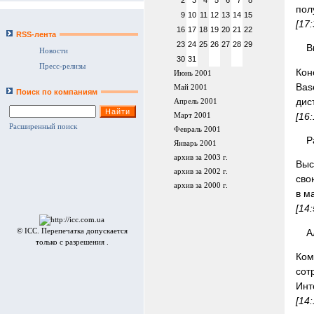
2
3
4
5
6
7
8
пол
9
10
11
12
13
14
15
[17
16
17
18
19
20
21
22
RSS-лента
23
24
25
26
27
28
29
В
Новости
30
31
Пресс-релизы
Кон
Июнь 2001
Bas
Май 2001
Поиск по компаниям
дис
Апрель 2001
[16
Март 2001
Расширенный поиск
Февраль 2001
P
Январь 2001
архив за 2003 г.
Выс
архив за 2002 г.
сво
архив за 2000 г.
в м
[14
А
© ICC. Перепечатка допускается
только с разрешения .
Ком
сот
Инт
[14