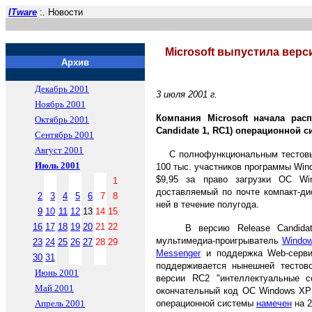
ITware
:. Новости
Microsoft выпустила верс
Архив
Декабрь 2001
3 июля 2001 г.
Ноябрь 2001
Компания Microsoft начала расп
Октябрь 2001
Candidate 1, RC1) операционной 
Сентябрь 2001
Август 2001
С полнофункциональным тестовым
Июль 2001
100 тыс. участников программы Win
$9,95 за право загрузки ОС W
1
доставляемый по почте компакт-ди
2
3
4
5
6
7
8
ней в течение полугода.
9
10
11
12
13
14
15
16
17
18
19
20
21
22
В версию Release Candidate
мультимедиа-проигрыватель
Window
23
24
25
26
27
28
29
Messenger
и поддержка Web-серв
30
31
поддерживается нынешней тестово
Июнь 2001
версии RC2 "интеллектуальные с
Май 2001
окончательный код OC Windows XP 
Апрель 2001
операционной системы
намечен
на 2