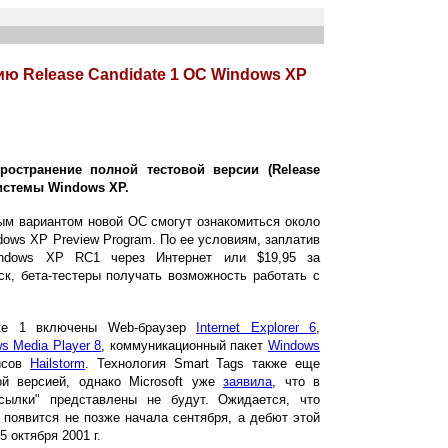
ию Release Candidate 1 ОС Windows XP
ространение полной тестовой версии (Release
системы Windows XP.
 вариантом новой ОС смогут ознакомиться около
dows XP Preview Program. По ее условиям, заплатив
indows XP RC1 через Интернет или $19,95 за
ск, бета-тестеры получать возможность работать с
 1 включены Web-браузер
Internet Explorer 6
,
s Media Player 8
, коммуникационный пакет
Windows
исов
Hailstorm
. Технология Smart Tags также еще
й версией, однако Microsoft уже
заявила
, что в
сылки" представлены не будут. Ожидается, что
появится не позже начала сентября, а дебют этой
5 октября 2001 г.