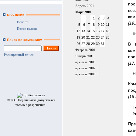
про
Апрель 2001
воз
Март 2001
RSS-лента
ком
1
2
3
4
Новости
[19
5
6
7
8
9
10
11
Пресс-релизы
12
13
14
15
16
17
18
B
19
20
21
22
23
24
25
Поиск по компаниям
В а
26
27
28
29
30
31
ком
Февраль 2001
Расширенный поиск
при
Январь 2001
архив за 2003 г.
[17
архив за 2002 г.
Н
архив за 2000 г.
Ком
про
[16
© ICC. Перепечатка допускается
только с разрешения .
Т
У
Пре
каз