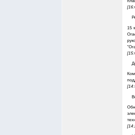
пла
[16
Р
15 
Ora
рук
"Ora
[15
Д
Ком
под
[14
В
Обн
эле
тех
[14