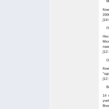
M
Ком
200
[14
П
Нес
Mic
пак
[12
О
Ко
"од
[12
B
14 
уче
Bre