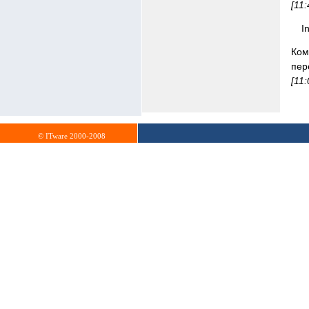
[11
I
Ком
пер
[11
© ITware 2000-2008