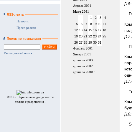
[18
Апрель 2001
Март 2001
D
RSS-лента
1
2
3
4
Новости
Ком
5
6
7
8
9
10
11
Пресс-релизы
пол
12
13
14
15
16
17
18
[17
19
20
21
22
23
24
25
Поиск по компаниям
26
27
28
29
30
31
П
Февраль 2001
Расширенный поиск
Январь 2001
Ком
архив за 2003 г.
пар
архив за 2002 г.
кот
архив за 2000 г.
одн
[17
T
© ICC. Перепечатка допускается
Ком
только с разрешения .
буд
[16
S