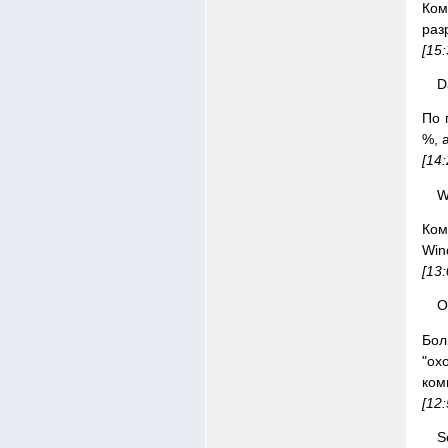
Ком
раз
[15
D
По 
%, 
[14
W
Ком
Win
[13
О
Бол
"ох
ком
[12
S