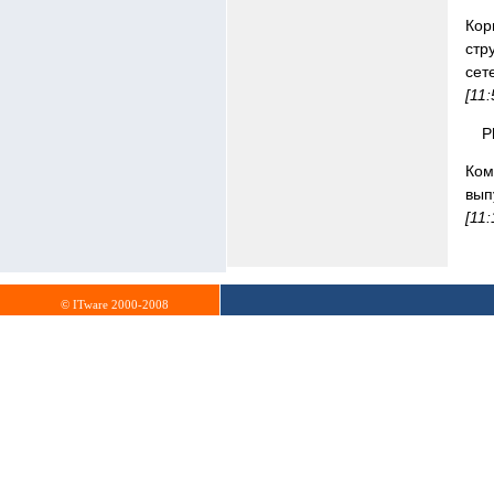
Кор
стр
сет
[11
P
Ком
вып
[11
© ITware 2000-2008