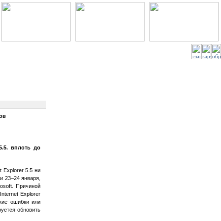
тов
5.5. вплоть до
Explorer 5.5 ни
 23–24 января,
osoft. Причиной
ternet Explorer
акие ошибки или
руется обновить