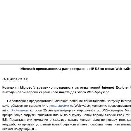
Microsoft приостановила распространение IE 5.5 со своих Web-сай
26 января 2001 г.
Компания Microsoft временно прекратила загрузку копий Internet Explorer 
выхода новой версии сервисного пакета для этого Web-браузера.
По заявлению представителей Microsoft, решение приостановить загрузку Internet 
коим образом не связано ни с
неполадками
на Web-узлах компании, произошедшими
ни с
DoS-атакой
, которой 25 января подвергся маршрутизатор DNS-серверов Micr
прекращения загрузки являются планы по выпуску новой версии Service Pack for In
5.5. Представители компании отказались давать комментарии по поводу того, к
недоработки призван устранить новый сервисный пакет, сообщив лишь, что плани
несколько функций IE.