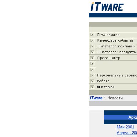
ITware
:. Новости
Арх
Май 2001
Апрель 20