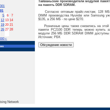
Тайваньские производители модулей памят
на память DDR SDRAM.
001
01
Согласно оптовым прайс-листам, 128 МБ
DIMM производства Hyundai или Samsung уж
5
6
7
$135, а 256 МБ - по цене $270.
12
13
14
19
20
21
Розничные цены также снизились на этой 
26
27
28
памяти PC2100 DDR теперь можно купить з
модули 256 МБ DDR SDRAM DIMM доступны п
Источник: РБК
00 г.
ама