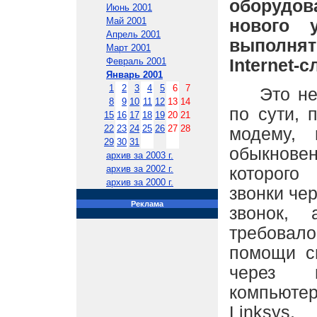
оборудов
Июнь 2001
Май 2001
нового у
Апрель 2001
выполнят
Март 2001
Internet-
Февраль 2001
Январь 2001
1
2
3
4
5
6
7
Это небо
8
9
10
11
12
13
14
по сути, 
15
16
17
18
19
20
21
22
23
24
25
26
27
28
модему, 
29
30
31
обыкнов
архив за 2003 г.
архив за 2002 г.
которого
архив за 2000 г.
звонки чер
Реклама
звонок, 
требовало
помощи с
через 
компьюте
Linksys