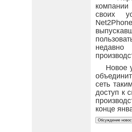
компании
своих у
Net2Phone
выпускав
пользова
недавн
производс
Новое уст
объедини
сеть таки
доступ к с
производс
конце янв