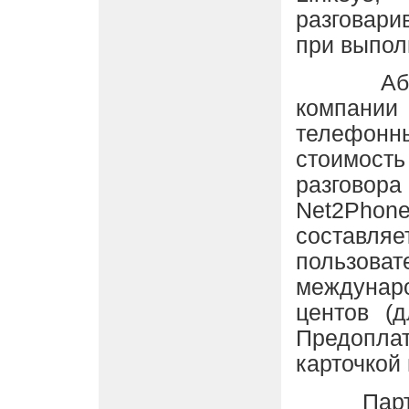
разговари
при выпол
Абонент
компании
телефонны
стоимост
разговор
Net2Phon
составляе
пользов
междунар
центов (
Предопл
карточкой
Партнер