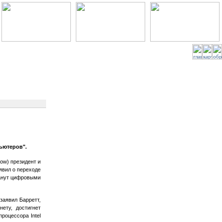
ьютеров".
ow) президент и
ъявил о переходе
танут цифровыми
аявил Барретт,
ету, достигнет
роцессора Intel