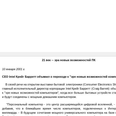
21 век -- эра новых возможностей ПК
10 января 2001 г.
CEO Intel Крейг Барретт объявил о переходе к "эре новых возможностей комп
В своей речи на открытии выставки бытовой электроники (Consumer Electronics Sh
главный исполнительный директор корпорации Intel Крейг Барретт (Craig Barrett) об
к "эре новых возможностей компьютеров", когда все больше бытовых устройств с
и будут соединены с мощным домашним компьютером.
"Персональный компьютер - это центр расширяющейся цифровой вселенной, - з
добавив, что в ближайшее время число компьютеров, подключенных к Интерн
миллиарда. - В будущем сочетание мощного универсального компьютера на базе п