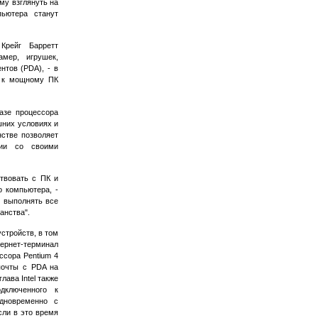
му взглянуть на
ьютера станут
рейг Барретт
мер, игрушек,
нтов (PDA), - в
е к мощному ПК
азе процессора
шних условиях и
стве позволяет
вии со своими
твовать с ПК и
 компьютера, -
т выполнять все
анства".
стройств, в том
ернет-терминал
ссора Pentium 4
почты с PDA на
ава Intel также
дключенного к
дновременно с
сли в это время