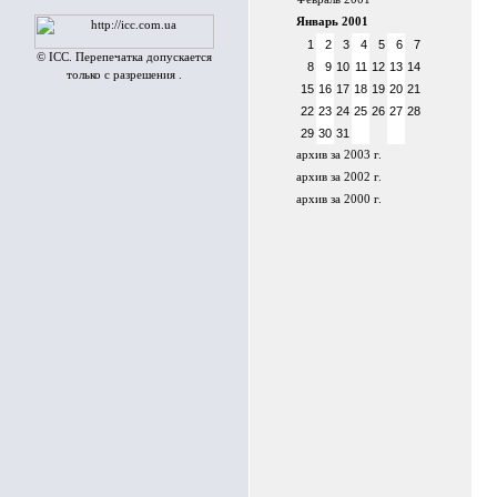
Январь 2001
1
2
3
4
5
6
7
© ICC. Перепечатка допускается
8
9
10
11
12
13
14
только с разрешения .
15
16
17
18
19
20
21
22
23
24
25
26
27
28
29
30
31
архив за 2003 г.
архив за 2002 г.
архив за 2000 г.