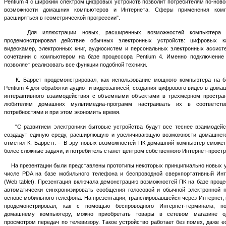
Pentium 4 с широким спектром цифровых устройств позволит потребителям по-ново
возможности домашних компьютеров и Интернета. Сферы применения комп
расширяться в геометрической прогрессии".
Для иллюстрации новых, расширенных возможностей компьютера К
продемонстрировал действие обычных электронных устройств: цифровых ка
видеокамер, электронных книг, аудиосистем и персональных электронных ассисте
сочетании с компьютером на базе процессора Pentium 4. Именно подключени
позволяет реализовать все функции подобной техники.
К. Баррет продемонстрировал, как использование мощного компьютера на б
Pentium 4 для обработки аудио- и видеозаписей, создания цифрового видео в дома
интерактивного взаимодействия с объемными объектами в трехмерном простран
любителям домашних мультимедиа-программ настраивать их в соответст
потребностями и при этом экономить время.
"С развитием электроники бытовые устройства будут все теснее взаимодейс
создадут единую среду, расширяющую и увеличивающую возможности домашнего
отметил К. Барретт. – В эру новых возможностей ПК домашний компьютер сможе
более сложные задачи, и потребитель станет центром собственного Интернет-простр
На презентации были представлены прототипы некоторых принципиально новых у
числе PDA на базе мобильного телефона и беспроводной сверхпортативный Инт
(Web tablet). Презентация включала демонстрацию возможностей ПК на базе проце
автоматически синхронизировать сообщения голосовой и обычной электронной 
основе мобильного телефона. На презентации, транслировавшейся через Интернет, гл
продемонстрировал, как с помощью беспроводного Интернет-терминала, по
домашнему компьютеру, можно приобретать товары в сетевом магазине о
просмотром передач по телевизору. Такое устройство работает без помех, даже е