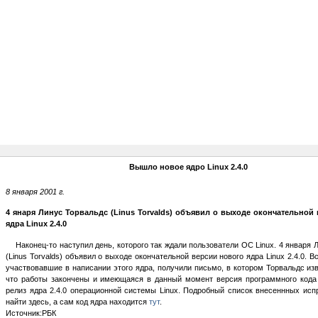
Вышло новое ядро Linux 2.4.0
8 января 2001 г.
4 янаря Линус Торвальдс (Linus Torvalds) объявил о выходе окончательной
ядра Linux 2.4.0
Наконец-то наступил день, которого так ждали пользователи ОС Linux. 4 января 
(Linus Torvalds) объявил о выходе окончательной версии нового ядра Linux 2.4.0. В
участвовавшие в написании этого ядра, получили письмо, в котором Торвальдс изв
что работы закончены и имеющаяся в данный момент версия программного кода
релиз ядра 2.4.0 операционной системы Linux. Подробный список внесеннных ис
найти здесь, а сам код ядра находится
тут
.
Источник:РБК