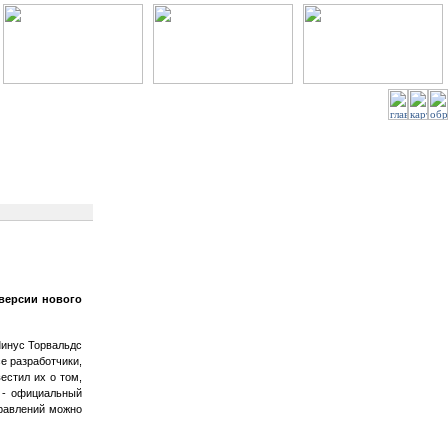
 версии нового
Линус Торвальдс
се разработчики,
естил их о том,
 - официальный
правлений можно