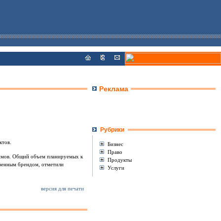
Реклама
Рубрики
ктов.
Бизнес
Право
юймов. Общий объем планируемых к
Продукты
твенным брендом, отметили
Услуги
версия для печати