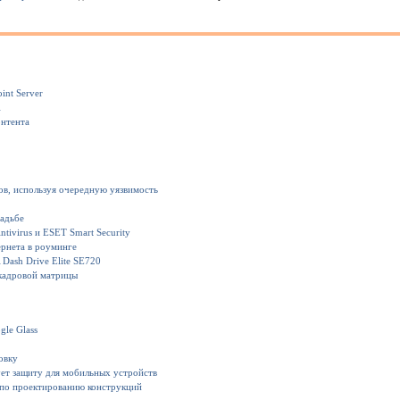
int Server
1
онтента
ов, используя очередную уязвимость
вадьбе
ivirus и ESET Smart Security
рнета в роуминге
Dash Drive Elite SE720
кадровой матрицы
gle Glass
овку
ет защиту для мобильных устройств
 по проектированию конструкций