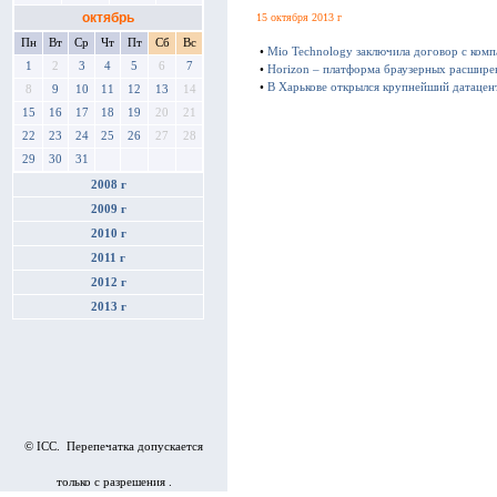
октябрь
15 октября 2013 г
Пн
Вт
Ср
Чт
Пт
Сб
Вс
•
Mio Technology заключила договор с ком
1
2
3
4
5
6
7
•
Horizon – платформа браузерных расшире
•
В Харькове открылся крупнейший датацен
8
9
10
11
12
13
14
15
16
17
18
19
20
21
22
23
24
25
26
27
28
29
30
31
2008 г
2009 г
2010 г
2011 г
2012 г
2013 г
© ICC. Перепечатка допускается
только с разрешения .