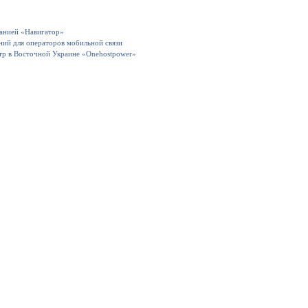
панией «Навигатор»
ний для операторов мобильной связи
тр в Восточной Украине «Onehostpower»