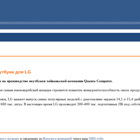
утбуки для LG
зы на производство ноутбуков тайваньской компании Quanta Computer.
 тем самым южнокорейский концерн стремится повысить конкурентоспособность своих проду
ков, LG закажет выпуск самых популярных моделей с диагоналями экранов 14,1 и 15,4 д
 600 тыс. штук. В настоящее время LG производит 300-400 тыс. портативных ПК под собс
ресс-релизах
и сведениях из
Каталога компаний
через наш
SMS-гейт
.