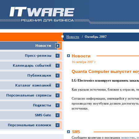
Новости
/ Октябрь 2007
Новости
16 октября 2007 г
Quanta Computer выпустит но
LG Electronics планирует направить зака
Как указали источники, близкие к отрасли,
Согласно информации, имеющейся у источни
производству ноутбуков должен достигнуть
источники.
SMS
Сообщите коллегам о последних
новостях
,
п