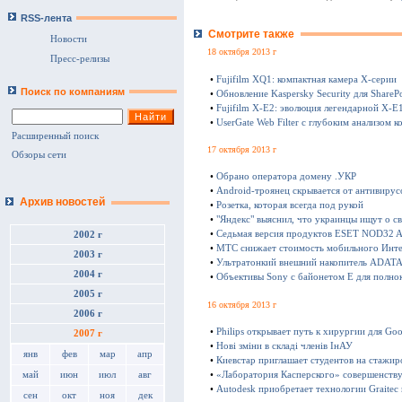
RSS-лента
Смотрите также
Новости
18 октября 2013 г
Пресс-релизы
•
Fujifilm XQ1: компактная камера Х-серии
Поиск по компаниям
•
Обновление Kaspersky Security для SharePo
•
Fujifilm X-E2: эволюция легендарной X-E
•
UserGate Web Filter с глубоким анализом к
Расширенный поиск
17 октября 2013 г
Обзоры сети
•
Обрано оператора домену .УКР
•
Android-троянец скрывается от антивирус
Архив новостей
•
Розетка, которая всегда под рукой
•
"Яндекс" выяснил, что украинцы ищут о с
•
Седьмая версия продуктов ESET NOD32 Ant
2002 г
•
МТС снижает стоимость мобильного Инте
2003 г
•
Ультратонкий внешний накопитель ADATA 
2004 г
•
Объективы Sony с байонетом E для полно
2005 г
16 октября 2013 г
2006 г
•
Philips открывает путь к хирургии для Goo
2007 г
•
Нові зміни в складі членів ІнАУ
янв
фев
мар
апр
•
Киевстар приглашает студентов на стажир
•
«Лаборатория Касперского» совершенству
май
июн
июл
авг
•
Autodesk приобретает технологии Graitec
сен
окт
ноя
дек