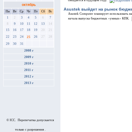
ожидается в будущем году.
октябрь
Asustek выйдет на рынок бюдж
Пн
Вт
Ср
Чт
Пт
Сб
Вс
Asustek Computer планирует использовать н
1
2
3
4
5
6
7
начала выпуска бюджетных «умных» КПК.
8
9
10
11
12
13
14
15
16
17
18
19
20
21
22
23
24
26
27
28
25
29
30
31
2008 г
2009 г
2010 г
2011 г
2012 г
2013 г
© ICC. Перепечатка допускается
только с разрешения .