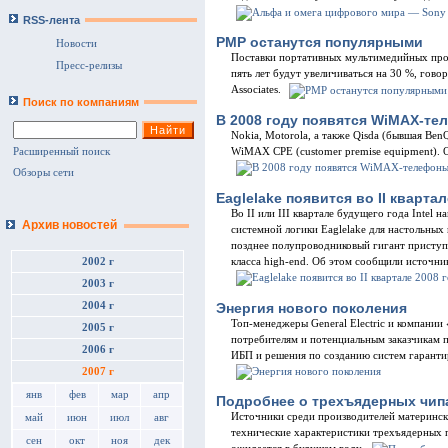
RSS-лента
PMP останутся популярными
Новости
Поставки портативных мультимедийных про
Пресс-релизы
пять лет будут увеличиваться на 30 %, гово
Associates.
Поиск по компаниям
В 2008 году появятся WiMAX-т
Nokia, Motorola, а также Qisda (бывшая Be
WiMAX CPE (customer premise equipment). О
Расширенный поиск
Обзоры сети
Eaglelake появится во II квартал
Во II или III квартале будущего года Intel 
Архив новостей
системной логики Eaglelake для настольных
позднее полупроводниковый гигант приступ
класса high-end. Об этом сообщили источник
2002 г
2003 г
Энергия нового поколения
2004 г
Топ-менеджеры General Electric и компании
2005 г
потребителям и потенциальным заказчикам 
2006 г
ИБП и решения по созданию систем гаранти
2007 г
янв
фев
мар
апр
Подробнее о трехъядерных чип
Источники среди производителей материнск
май
июн
июл
авг
технические характеристики трехъядерных 
сен
окт
ноя
дек