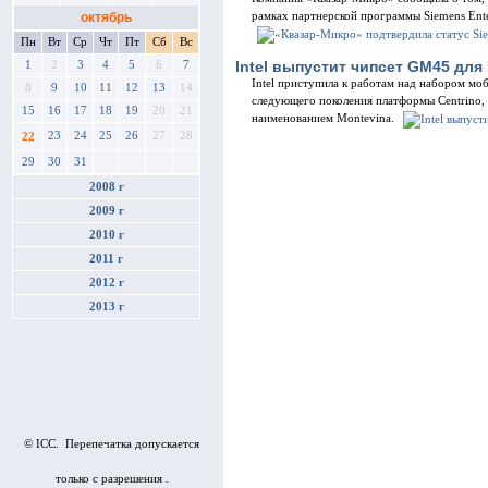
октябрь
рамках партнерской программы Siemens Ente
Пн
Вт
Ср
Чт
Пт
Сб
Вс
Intel выпустит чипсет GM45 для
1
2
3
4
5
6
7
Intel приступила к работам над набором моб
8
9
10
11
12
13
14
следующего поколения платформы Centrino, 
15
16
17
18
19
20
21
наименованием Montevina.
23
24
25
26
27
28
22
29
30
31
2008 г
2009 г
2010 г
2011 г
2012 г
2013 г
© ICC. Перепечатка допускается
только с разрешения .