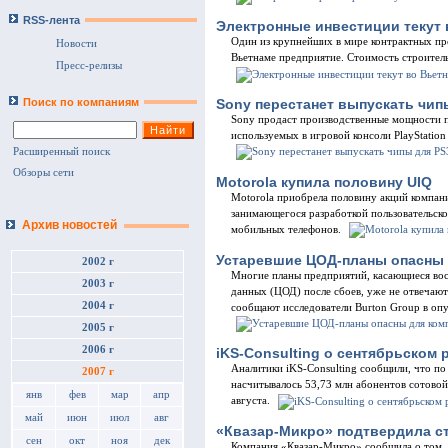
RSS-лента
Электронные инвестиции текут 
Один из крупнейших в мире контрактных пр
Новости
Вьетнаме предприятие. Стоимость строитель
Пресс-релизы
Sony перестанет выпускать чип
Поиск по компаниям
Sony продаст производственные мощности 
используемых в игровой консоли PlayStation
Расширенный поиск
Обзоры сети
Motorola купила половину UIQ
Motorola приобрела половину акций компан
занимающегося разработкой пользовательск
Архив новостей
мобильных телефонов.
Устаревшие ЦОД-планы опасны 
2002 г
Многие планы предприятий, касающиеся во
2003 г
данных (ЦОД) после сбоев, уже не отвечаю
2004 г
сообщают исследователи Burton Group в оп
2005 г
2006 г
iKS-Consulting о сентябрьском 
Аналитики iKS-Consulting сообщили, что по
2007 г
насчитывалось 53,73 млн абонентов сотовой
янв
фев
мар
апр
августа.
май
июн
июл
авг
«Квазар-Микро» подтвердила ста
сен
окт
ноя
дек
Компания «Квазар-Микро» сообщила о том, чт