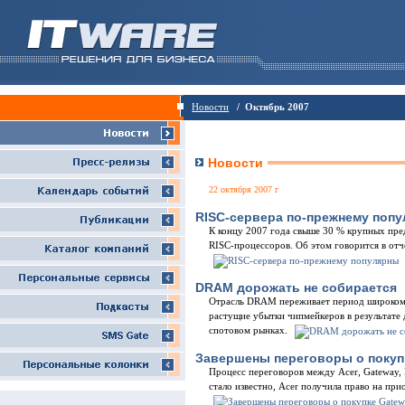
Новости
/ Октябрь 2007
Новости
22 октября 2007 г
RISC-сервера по-прежнему поп
К концу 2007 года свыше 30 % крупных пред
RISC-процессоров. Об этом говорится в отч
DRAM дорожать не собирается
Отрасль DRAM переживает период широкома
растущие убытки чипмейкеров в результате 
спотовом рынках.
Завершены переговоры о покуп
Процесс переговоров между Acer, Gateway, P
стало известно, Acer получила право на при