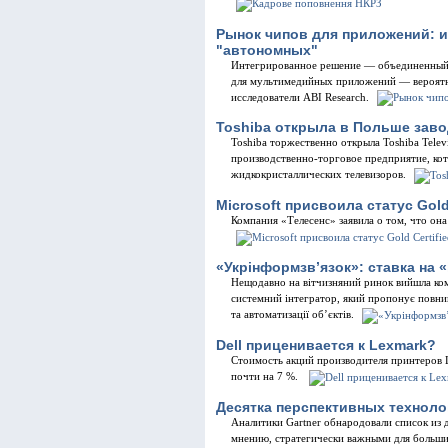
Рынок чипов для приложений: 
"автономных"
Интегрированное решение — объединенный
для мультимедийных приложений — вероятн
исследователи ABI Research.
Toshiba открыла в Польше заво
Toshiba торжественно открыла Toshiba Televi
производственно-торговое предприятие, кот
жидкокристаллических телевизоров.
Microsoft присвоила статус Gold 
Компания «Телесенс» заявила о том, что она
«Укрінформзв’язок»: ставка на «
Нещодавно на вітчизняний ринок вийшла ком
системний інтегратор, який пропонує повни
та автоматизації об’єктів.
Dell приценивается к Lexmark?
Стоимость акций производителя принтеров 
почти на 7 %.
Десятка перспективных технолог
Аналитики Gartner обнародовали список из 
мнению, стратегически важными для больши