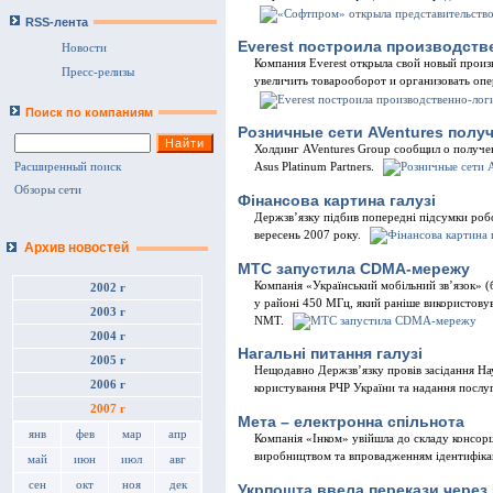
RSS-лента
Everest построила производств
Новости
Компания Everest открыла свой новый произ
Пресс-релизы
увеличить товарооборот и организовать опе
Поиск по компаниям
Розничные сети AVentures полу
Холдинг AVentures Group сообщил о получен
Asus Platinum Partners.
Расширенный поиск
Обзоры сети
Фінансова картина галузі
Держзв’язку підбив попередні підсумки робот
вересень 2007 року.
Архив новостей
МТС запустила CDMA-мережу
Компанія «Український мобільний зв’язок» 
2002 г
у районі 450 МГц, який раніше використову
2003 г
NMT.
2004 г
Нагальні питання галузі
2005 г
Нещодавно Держзв’язку провів засідання Нау
2006 г
користування РЧР України та надання послуг
2007 г
Мета – електронна спільнота
янв
фев
мар
апр
Компанія «Інком» увійшла до складу консо
виробництвом та впровадженням ідентифіка
май
июн
июл
авг
сен
окт
ноя
дек
Укрпошта ввела перекази через 