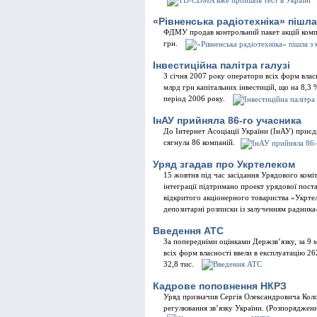
«Рівненська радіотехніка» пішла
ФДМУ продав контрольний пакет акцій компа
грн.
Інвестиційна палітра галузі
З січня 2007 року оператори всіх форм власн
млрд грн капітальних інвестицій, що на 8,3
період 2006 року.
ІнАУ прийняла 86-го учасника
До Інтернет Асоціації України (ІнАУ) приєд
сягнула 86 компаній.
Уряд згадав про Укртелеком
15 жовтня під час засідання Урядового коміт
інтеграції підтримано проект урядової пост
відкритого акціонерного товариства «Укрт
депозитарні розписки із залученням радника
Введення АТС
За попередніми оцінками Держзв’язку, за 9 
всіх форм власності ввели в експлуатацію 262
32,8 тис.
Кадрове поповнення НКРЗ
Уряд призначив Сергія Олександровича Колоб
регулювання зв’язку України. (Розпоряджен