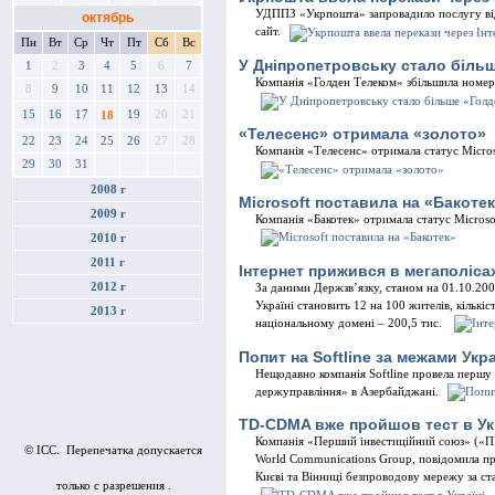
УДППЗ «Укрпошта» запровадило послугу від
октябрь
сайт.
Пн
Вт
Ср
Чт
Пт
Сб
Вс
У Дніпропетровську стало біль
1
2
3
4
5
6
7
Компанія «Голден Телеком» збільшила номерн
8
9
10
11
12
13
14
15
16
17
19
20
21
18
«Телесенс» отримала «золото»
22
23
24
25
26
27
28
Компанія «Телесенс» отримала статус Microsof
29
30
31
2008 г
Microsoft поставила на «Бакоте
2009 г
Компанія «Бакотек» отримала статус Microsof
2010 г
2011 г
Інтернет прижився в мегаполіса
2012 г
За даними Держзв’язку, станом на 01.10.2007
Україні становить 12 на 100 жителів, кількіст
2013 г
національному домені – 200,5 тис.
Попит на Softline за межами Укр
Нещодавно компанія Softline провела першу
держуправління» в Азербайджані.
TD-CDMA вже пройшов тест в Ук
Компанія «Перший інвестиційний союз» («ПІ
© ICC. Перепечатка допускается
World Communications Group, повідомила про
Києві та Вінниці безпроводову мережу за 
только с разрешения .