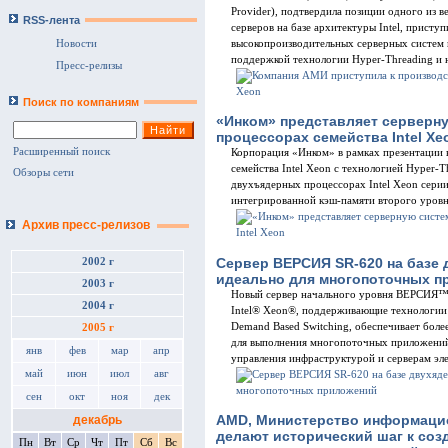
Provider), подтвердила позиции одного из 
RSS-лента
серверов на базе архитектуры Intel, присту
Новости
высокопроизводительных серверных систем н
поддержкой технологии Hyper-Threading и 
Пресс-релизы
Поиск по компаниям
«Инком» представляет серверн
процессорах семейства Intel Xe
Расширенный поиск
Корпорация «Инком» в рамках презентации 
семейства Intel Xeon с технологией Hyper-
Обзоры сети
двухъядерных процессорах Intel Xeon серии
интегрированной кэш-памяти второго уровня
Архив пресс-релизов
Сервер ВЕРСИЯ SR-620 на базе 
2002 г
идеально для многопоточных п
2003 г
Новый сервер начального уровня ВЕРСИЯ™
2004 г
Intel® Xeon®, поддерживающие технологии H
Demand Based Switching, обеспечивает боле
2005 г
для выполнения многопоточных приложений,
янв
фев
мар
апр
управления инфраструктурой и серверам эл
май
июн
июл
авг
сен
окт
ноя
дек
AMD, Министерство информацио
декабрь
делают исторический шаг к со
Пн
Вт
Ср
Чт
Пт
Сб
Вс