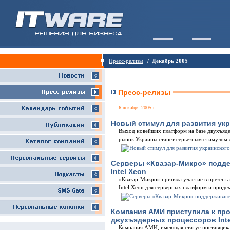
Пресс-релизы
/ Декабрь 2005
Пресс-релизы
6 декабря 2005 г
Новый стимул для развития укр
Выход новейших платформ на базе двухъяде
рынок Украины станет серьезным стимулом д
Серверы «Квазар-Микро» подд
Intel Xeon
«Квазар-Микро» приняла участие в презент
Intel Xeon для серверных платформ и продем
Компания АМИ приступила к про
двухъядерных процессоров Inte
Компания АМИ, имеющая статус поставщика р