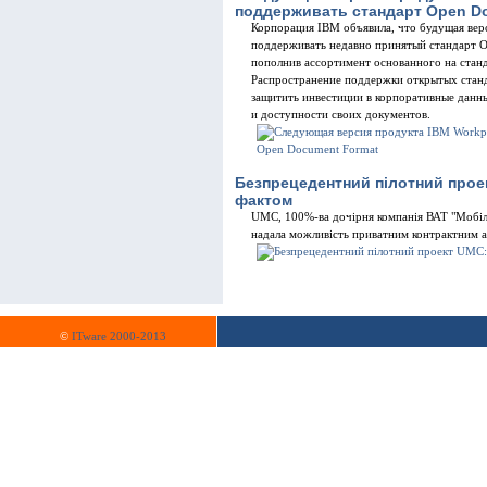
поддерживать стандарт Open D
Корпорация IBM объявила, что будущая вер
поддерживать недавно принятый стандарт Op
пополнив ассортимент основанного на стан
Распространение поддержки открытых станд
защитить инвестиции в корпоративные данн
и доступности своих документов.
Безпрецедентний пілотний прое
фактом
UMC, 100%-ва дочірня компанія ВАТ "Мобільн
надала можливість приватним контрактним а
©
ITware 2000-2013