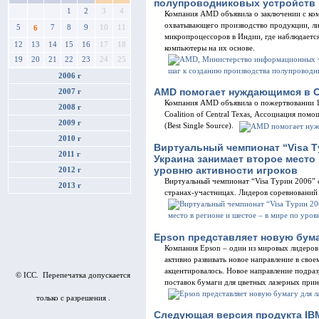
полупроводниковых устройств 
1
2
3
4
Компания AMD объявила о заключении с ком
охватывающего производство продукции, ли
5
7
8
9
10
11
6
микропроцессоров в Индии, где наблюдаетс
12
13
14
15
16
17
18
компьютеры на их основе.
19
20
21
22
23
24
25
2006 г
AMD помогает нуждающимся в 
2007 г
Компания AMD объявила о пожертвовании 1
2008 г
Coalition of Central Texas, Ассоциация по
2009 г
(Best Single Source).
2010 г
Виртуальный чемпионат “Visa T
2011 г
Украина занимает второе место 
уровню активности игроков
2012 г
Виртуальный чемпионат “Visa Tурин 2006” от
2013 г
странах-участницах. Лидеров соревнований
Epson представляет новую бума
Компания Epson – один из мировых лидеров 
активно развивать новое направление в свое
акцентировалось. Новое направление подра
© ICC. Перепечатка допускается
поставок бумаги для цветных лазерных при
только с разрешения .
Следующая версия продукта IBM