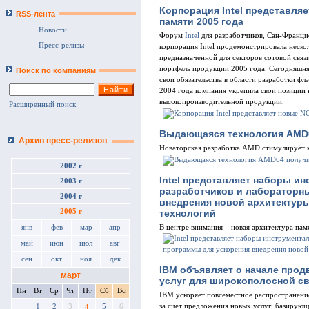
Корпорация Intel представля
RSS-лента
памяти 2005 года
Новости
Форум
Intel
для разработчиков, Сан-Францис
Пресс-релизы
корпорация Intel продемонстрировала неск
предназначенной для секторов сотовой связ
портфель продукции 2005 года. Сегодняшняя
Поиск по компаниям
свои обязательства в области разработки фл
2004 года компания укрепила свои позиции
высокопроизводительной продукции.
Расширенный поиск
Выдающаяся технология AMD6
Архив пресс-релизов
Новаторская разработка AMD стимулирует м
2002 г
Intel представляет наборы и
2003 г
разработчиков и лабораторн
2004 г
внедрения новой архитектуры
технологий
2005 г
В центре внимания – новая архитектура п
янв
фев
мар
апр
май
июн
июл
авг
сен
окт
ноя
дек
IBM объявляет о начале прод
март
услуг для широкополосной с
Пн
Вт
Ср
Чт
Пт
Сб
Вс
IBM ускоряет повсеместное распространени
за счет предложения новых услуг, базирующ
1
2
3
5
6
4