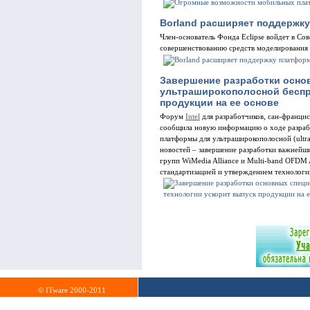
Borland расширяет поддержку
Член-основатель Фонда Eclipse войдет в Сов
совершенствованию средств моделирования 
Завершение разработки осно
ультраширокополосной беспр
продукции на ее основе
Форум
Intel
для разработчиков, сан-франциск
сообщила новую информацию о ходе разрабо
платформы для ультраширокополосной (ultr
новостей – завершение разработки важнейш
групп WiMedia Alliance и Multi-band OFDM 
стандартизацией и утверждением технолог
© ITware 2000-2011