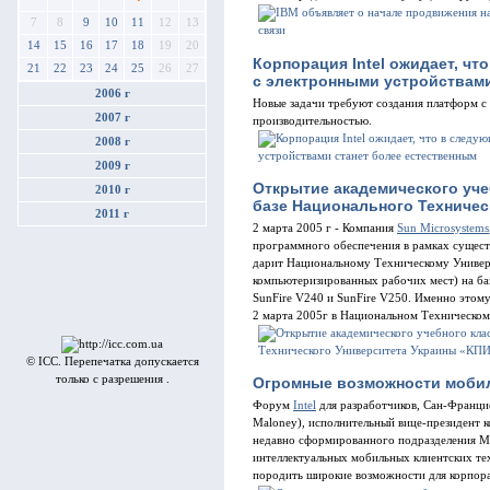
7
8
9
10
11
12
13
14
15
16
17
18
19
20
Корпорация Intel ожидает, ч
21
22
23
24
25
26
27
с электронными устройствами
2006 г
Новые задачи требуют создания платформ 
2007 г
производительностью.
2008 г
2009 г
Открытие академического уче
2010 г
базе Национального Техничес
2011 г
2 марта 2005 г - Компания
Sun Mіcrosystems
программного обеспечения в рамках сущес
дарит Национальному Техническому Универс
компьютеризированных рабочих мест) на ба
SunFire V240 и SunFire V250. Именно это
2 марта 2005г в Национальном Техническо
© ICC. Перепечатка допускается
только с разрешения .
Огромные возможности моби
Форум
Intel
для разработчиков, Сан-Франци
Maloney), исполнительный вице-президент к
недавно сформированного подразделения Mo
интеллектуальных мобильных клиентских те
породить широкие возможности для корпора