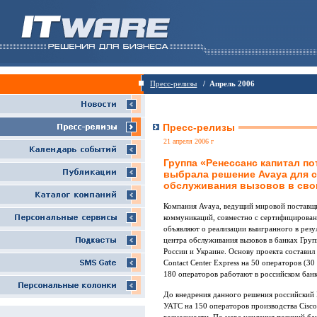
Пресс-релизы
/ Апрель 2006
Пресс-релизы
21 апреля 2006 г
Группа «Ренессанс капитал п
выбрала решение Avaya для 
обслуживания вызовов в свои
Компания Avaya, ведущий мировой поставщи
коммуникаций, совместно с сертифицирова
объявляют о реализации выигранного в резу
центра обслуживания вызовов в банках Груп
России и Украине. Основу проекта составил
Contact Center Express на 50 операторов (3
180 операторов работают в российском банк
До внедрения данного решения российский Б
УАТС на 150 операторов производства Cisc