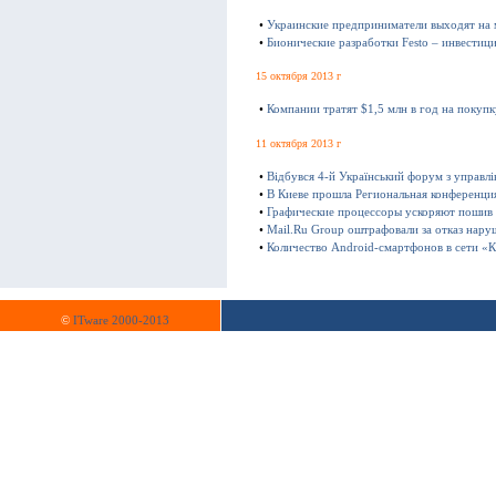
•
Украинские предприниматели выходят на
•
Бионические разработки Festo – инвестиц
15 октября 2013 г
•
Компании тратят $1,5 млн в год на покуп
11 октября 2013 г
•
Відбувся 4-й Український форум з управл
•
В Киеве прошла Региональная конференц
•
Графические процессоры ускоряют пошив
•
Mail.Ru Group оштрафовали за отказ нару
•
Количество Android-смартфонов в сети «К
©
ITware 2000-2013