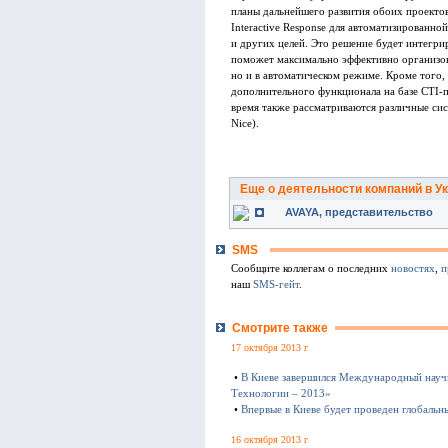
планы дальнейшего развития обоих проектов
Interactive Response для автоматизированн
и других целей. Это решение будет интегри
поможет максимально эффективно организова
но и в автоматическом режиме. Кроме того,
дополнительного функционала на базе CTI-п
время также рассматриваются различные сис
Nice).
Еще о деятельности компаний в У
AVAYA, представительство
SMS
Сообщите коллегам о последних
новостях
,
п
наш
SMS-гейт
.
Смотрите также
17 октября 2013 г
•
В Киеве завершился Международный науч
Технологии – 2013»
•
Впервые в Киеве будет проведен глобаль
16 октября 2013 г