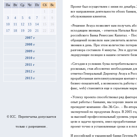
Пн
Вт
Ср
Чт
Пт
Сб
Вс
Проект был осуществлен с июня по декабрь
1
2
все направления деятельности обоих банков,
обслуживания клиентов.
3
4
5
6
7
8
9
10
11
12
13
14
15
16
«Решение Avaya позволяет нам получать аб
исходящим звонкам, - отметила Наталья Ко
17
18
19
20
21
22
23
российского Банка Ренессанс Капитал. – П
2007 г
обращений позволило нам увеличить количе
2008 г
звонков в день. При этом количество потеря
разговора составило 4 минуты. Эти и други
2009 г
лидирующие позиции в нашем сегменте бизн
2010 г
«Сегодня в условиях бума потребительского
2011 г
роскошью, став абсолютно необходимым для
2012 г
отметил Генеральный Директор Avaya в Рос
2013 г
проработанная интеллектуализация контакт-
бизнес-показателей, а возможность работы с
факс, web) становятся еще и серьезным ма
«Успеху проекта способствовал ряд факторо
опыт работы с банками, мы хорошо знаем их
президент компании «Би-Эй-Си». – Во-втор
экспертизой по продуктам Avaya. В 2005 г
© ICC. Перепечатка допускается
за высокий профессиональный уровень управ
цели и задачи проекта, имел проработанные 
только с разрешения .
проект точно в установленные сроки и в по
И российский и украинский банки Группы Р