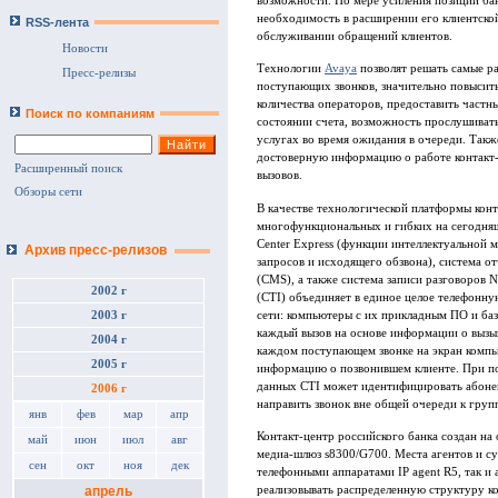
возможности. По мере усиления позиций бан
необходимость в расширении его клиентской
RSS-лента
обслуживании обращений клиентов.
Новости
Технологии
Avaya
позволят решать самые ра
Пресс-релизы
поступающих звонков, значительно повысит
количества операторов, предоставить частн
Поиск по компаниям
состоянии счета, возможность прослушиват
услугах во время ожидания в очереди. Так
достоверную информацию о работе контакт-
Расширенный поиск
вызовов.
Обзоры сети
В качестве технологической платформы конт
многофункциональных и гибких на сегодняш
Center Express (функции интеллектуальной
Архив пресс-релизов
запросов и исходящего обзвона), система о
(CMS), а также система записи разговоров 
2002 г
(CTI) объединяет в единое целое телефонн
сети: компьютеры с их прикладным ПО и баз
2003 г
каждый вызов на основе информации о вызы
2004 г
каждом поступающем звонке на экран компь
2005 г
информацию о позвонившем клиенте. При пос
данных CTI может идентифицировать абонент
2006 г
направить звонок вне общей очереди к гру
янв
фев
мар
апр
Контакт-центр российского банка создан на
май
июн
июл
авг
медиа-шлюз s8300/G700. Места агентов и с
сен
окт
ноя
дек
телефонными аппаратами IP agent R5, так и
реализовывать распределенную структуру ко
апрель