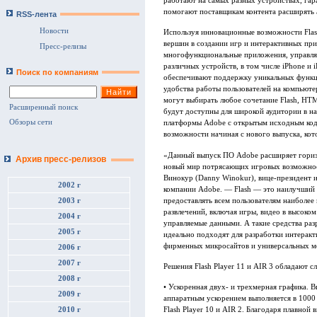
работают на самых разных устройствах, гар
помогают поставщикам контента расширять 
RSS-лента
Новости
Используя инновационные возможности Flash
вершин в создании игр и интерактивных при
Пресс-релизы
многофункциональные приложения, управля
различных устройств, в том числе iPhone и 
Поиск по компаниям
обеспечивают поддержку уникальных функци
удобства работы пользователей на компьюте
могут выбирать любое сочетание Flash, HTM
Расширенный поиск
будут доступны для широкой аудитории в нач
Обзоры сети
платформы Adobe с открытым исходным ко
возможности начиная с нового выпуска, ко
«Данный выпуск ПО Adobe расширяет гориз
Архив пресс-релизов
новый мир потрясающих игровых возможнос
Винокур (Danny Winokur), вице-президент и
2002 г
компании Adobe. — Flash — это наилучший 
предоставлять всем пользователям наиболе
2003 г
развлечений, включая игры, видео в высок
2004 г
управляемые данными. А такие средства ра
2005 г
идеально подходят для разработки интерак
фирменных микросайтов и универсальных 
2006 г
2007 г
Решения Flash Player 11 и AIR 3 обладают
2008 г
• Ускоренная двух- и трехмерная графика. 
2009 г
аппаратным ускорением выполняется в 1000
2010 г
Flash Player 10 и AIR 2. Благодаря плавной 