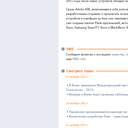
2015 года число таких устройств обещает в
Среда Adobe AIR, включающая в себя дополн
разработчикам создавать и предлагать поль
устройств и платформ на базе уже имеющег
уже созданы тысячи Flash-приложений, кото
Store, Samsung SmartTV Store и BlackBerry
SMS
Сообщите коллегам о последних
новостях
,
п
наш
SMS-гейт
.
Смотрите также
17 октября 2013 г
•
В Киеве завершился Международный науч
Технологии – 2013»
•
Впервые в Киеве будет проведен глобаль
16 октября 2013 г
•
Украинские предприниматели выходят на
•
Бионические разработки Festo – инвестиц
15 октября 2013 г