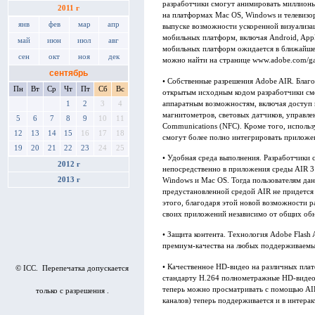
разработчики смогут анимировать миллионы
2011 г
на платформах Mac OS, Windows и телевизо
янв
фев
мар
апр
выпуске возможности ускоренной визуализа
мобильных платформ, включая Android, Appl
май
июн
июл
авг
мобильных платформ ожидается в ближайше
сен
окт
ноя
дек
можно найти на странице www.adobe.com/g
сентябрь
• Собственные разрешения Adobe AIR. Благ
Пн
Вт
Ср
Чт
Пт
Сб
Вс
открытым исходным кодом разработчики см
аппаратным возможностям, включая доступ к
1
2
3
4
магнитометров, световых датчиков, управле
5
6
7
8
9
10
11
Communications (NFC). Кроме того, исполь
12
13
14
15
16
17
18
смогут более полно интегрировать приложе
19
20
21
22
23
24
25
• Удобная среда выполнения. Разработчики 
2012 г
непосредственно в приложения среды AIR 3 
2013 г
Windows и Mac OS. Тогда пользователям данн
предустановленной средой AIR не придется
этого, благодаря этой новой возможности р
своих приложений независимо от общих обн
• Защита контента. Технология Adobe Flash
премиум-качества на любых поддерживаемы
• Качественное HD-видео на различных пла
© ICC. Перепечатка допускается
стандарту H.264 полнометражные HD-видеор
теперь можно просматривать с помощью AI
только с разрешения .
каналов) теперь поддерживается и в интера