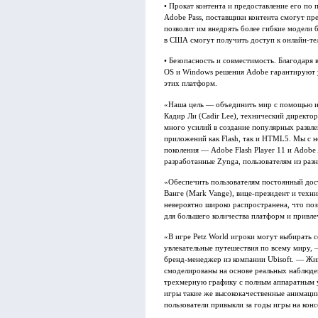
• Прокат контента и предоставление его по 
Adobe Pass, поставщики контента смогут пре
позволит им внедрять более гибкие модели 
в США смогут получить доступ к онлайн-те
• Безопасность и совместимость. Благодаря
OS и Windows решения Adobe гарантируют у
этих платформ.
«Наша цель — объединить мир с помощью иг
Кадир Ли (Cadir Lee), технический директо
много усилий в создание популярных развле
приложений как Flash, так и HTML5. Мы с 
поколения — Adobe Flash Player 11 и Adobe
разработанные Zynga, пользователям из раз
«Обеспечить пользователям постоянный дос
Ванге (Mark Vange), вице-президент и техни
невероятно широко распространена, что по
для большего количества платформ и привле
«В игре Petz World игроки могут выбирать с
увлекательные путешествия по всему миру,
бренд-менеджер из компании Ubisoft. — Живо
смоделированы на основе реальных наблюден
трехмерную графику с полным аппаратным у
игры такие же высококачественные анимации
пользователи привыкли за годы игры на конс