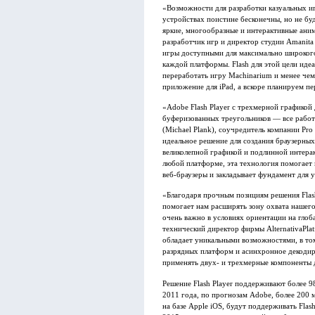
«Возможности для разработки казуальных и
устройствах поистине бесконечны, но не буд
яркие, многообразные и интерактивные ани
разработчик игр и директор студии Amanita
игры доступными для максимально широкого 
каждой платформы. Flash для этой цели идеал
переработать игру Machinarium и менее чем 
приложение для iPad, а вскоре планируем пе
«Adobe Flash Player с трехмерной графикой
буферизованных треугольников — все работ
(Michael Plank), соучредитель компании Pr
идеальное решение для создания браузерных
великолепной графикой и подлинной интерак
любой платформе, эта технология помогает 
веб-браузеры и закладывает фундамент для 
«Благодаря прочным позициям решения Flash
помогает нам расширять зону охвата нашего
очень важно в условиях ориентации на гло
технический директор фирмы AlternativaPlat
обладает уникальными возможностями, в то
разрядных платформ и асинхронное декодир
применять двух- и трехмерные компоненты д
Решение Flash Player поддерживают более 
2011 года, по прогнозам Adobe, более 200 
на базе Apple iOS, будут поддерживать Flas