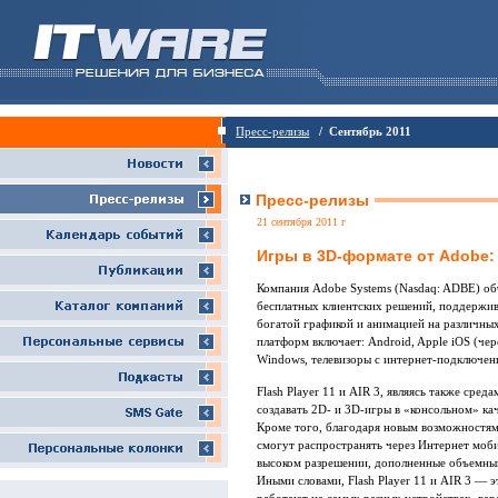
Пресс-релизы
/ Сентябрь 2011
Пресс-релизы
21 сентября 2011 г
Игры в 3D-формате от Adobe: F
Компания Adobe Systems (Nasdaq: ADBE) объ
бесплатных клиентских решений, поддержи
богатой графикой и анимацией на различны
платформ включает: Android, Apple iOS (чер
Windows, телевизоры с интернет-подключен
Flash Player 11 и AIR 3, являясь также сре
создавать 2D- и 3D-игры в «консольном» ка
Кроме того, благодаря новым возможностя
смогут распространять через Интернет моб
высоком разрешении, дополненные объемным
Иными словами, Flash Player 11 и AIR 3 — 