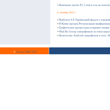
•
Компании тратят $1,5 млн в год на покуп
11 октября 2013 г
•
Відбувся 4-й Український форум з управл
•
В Киеве прошла Региональная конференц
•
Графические процессоры ускоряют пошив
•
Mail.Ru Group оштрафовали за отказ нару
•
Количество Android-смартфонов в сети «К
©
ITware 2000-2013