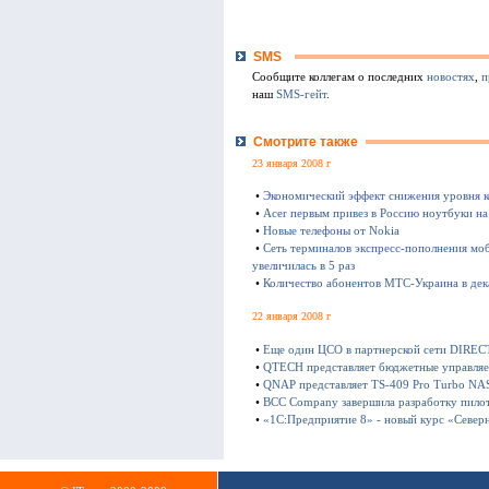
SMS
Сообщите коллегам о последних
новостях
,
п
наш
SMS-гейт
.
Смотрите также
23 января 2008 г
•
Экономический эффект снижения уровня 
•
Acer первым привез в Россию ноутбуки на 
•
Новые телефоны от Nokia
•
Сеть терминалов экспресс-пополнения моб
увеличилась в 5 раз
•
Количество абонентов МТС-Украина в дек
22 января 2008 г
•
Еще один ЦСО в партнерской сети DIRE
•
QTECH представляет бюджетные управляе
•
QNAP представляет TS-409 Pro Turbo NA
•
BCC Company завершила разработку пило
•
«1С:Предприятие 8» - новый курс «Север