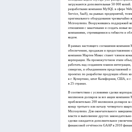
загружаются дополнительные 50 000 копий.
разработками компании MySQL в сфере Web 2
Service, SaaS), на рынках предприятий, те
оригинального оборудования чрезвычайно 
Mcirosystems. Вооружившись поддержкой 
отношения с заказчиками и создать новые во
компаниями, стремящимися к гибкости и об
кодом.
В рамках настоящего соглашения компания 
обеспечению, продажам и предоставлению с
компании Мартен Микос станет членом ком
корпорации. На промежуточном этапе объед
работать над созданием планов интеграции,
синергии, и объединением представлений о 
проектах по разработке продукции обеих к
в г. Купертино, штат Калифорния, США, и г
в 25 странах.
В соответствии с условиями сделки корпора
миллионов долларов за все акции компании M
приблизительно 200 миллионов долларов за 
концу третьего или началу четвертого квар
Microsystems. Для окончательного завершен
власти и выполнение других законодательно
сделки ожидается дополнительное увеличен
финансовой отчётности GAAP в 2010 финан