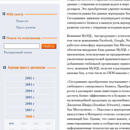
данных с открытым исходным кодом в мире
долларов. Это приобретение укрепит позици
стоимость рынка баз данных корпорации Sun
RSS-лента
Сегодняшнее заявление подтверждает позиц
Новости
электронного бизнеса и важную роль корпор
развитие систем с открытым исходным кодо
Пресс-релизы
Компания MySQL, чья продукция с успехом 
Поиск по компаниям
том числе компаниями Facebook, Google, Nok
рабочую атмосферу корпорации Sun Microsy
обеспечив внедрение базы данных MySQL с
Расширенный поиск
приложения, используемые на предприятиях.
увеличению коммерческой привлекательнос
добавлению глобальной организации сервис
Архив пресс-релизов
того, компания MySQL получит в распоряж
каналам Sun, в том числе по OEM-каналам с 
2002 г
«Сегодняшнее приобретение подчеркивает п
2003 г
глобального электронного бизнеса. Приоб
роста и расширяет наши инвестиции в техн
2004 г
достичь бизнес-эффективности и больших т
2005 г
мультимедийной продукции до крупнейших 
2006 г
Джонатан Шварц (Jonathan Schwartz), глав
Sun Microsystems. — Персонал и корпорати
2007 г
присутствие в Интернете отлично согласуют
2008 г
инноваций Sun. Однако, что самое важное, 
янв
фев
мар
апр
инвестированных нами в сообщества в инте
информационные технологии как на основно
май
июн
июл
авг