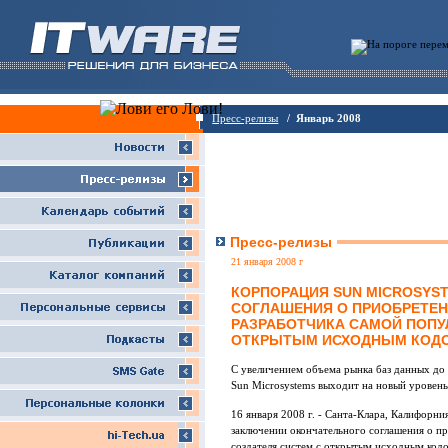
Пресс-релизы
/ Январь 2008
Пресс-релизы
21 января 2008 г
КОРПОРАЦИЯ SUN MICROSYS
СОГЛАШЕНИЯ О ПРИОБРЕТЕН
РАЗРАБОТЧИКА САМОЙ ПОПУ
ОТКРЫТЫМ ИСХОДНЫМ КОД
С увеличением объема рынка баз данных до 
Sun Microsystems выходит на новый уровень
16 января 2008 г. - Санта-Клара, Калифорн
заключении окончательного соглашения о 
создателя систем с открытым исходным код