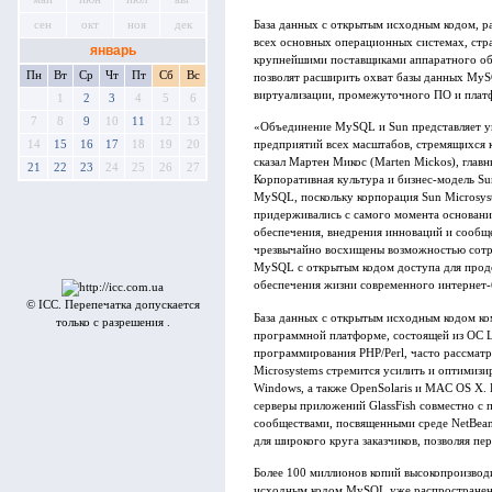
База данных с открытым исходным кодом, р
сен
окт
ноя
дек
всех основных операционных системах, стра
январь
крупнейшими поставщиками аппаратного об
Пн
Вт
Ср
Чт
Пт
Сб
Вс
позволят расширить охват базы данных MySQ
виртуализации, промежуточного ПО и платф
1
2
3
4
5
6
7
8
9
10
11
12
13
«Объединение MySQL и Sun представляет ун
14
15
16
17
18
19
20
предприятий всех масштабов, стремящихся 
сказал Мартен Микос (Marten Mickos), гла
21
22
23
24
25
26
27
Корпоративная культура и бизнес-модель S
MySQL, поскольку корпорация Sun Microsyst
придерживались с самого момента основани
обеспечения, внедрения инноваций и сообще
чрезвычайно восхищены возможностью сотру
MySQL с открытым кодом доступа для прод
обеспечения жизни современного интернет-
© ICC. Перепечатка допускается
База данных с открытым исходным кодом к
только с разрешения .
программной платформе, состоящей из ОС L
программирования PHP/Perl, часто рассматр
Microsystems стремится усилить и оптимиз
Windows, а также OpenSolaris и MAC OS X.
серверы приложений GlassFish совместно с 
сообществами, посвященными среде NetBea
для широкого круга заказчиков, позволяя пе
Более 100 миллионов копий высокопроизвод
исходным кодом MySQL уже распространено