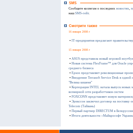
SMS
Сообщите коллегам о последних
новостях
,
п
наш
SMS-гейт
.
Смотрите также
16 января 2008 г
•
ІТ-предприятия предлагают правительств
15 января 2008 г
•
ASUS представила новый игровой ноутбук
•
Новая система FlexFrame™ для Oracle упр
среднего бизнеса
•
Epson представляет революционные проек
•
Внедрение Terrasoft Service Desk в одно
"Велика кишеня"
•
Корпорация INTEL начала выпуск новых 
всемирной сети разработчиков систем
•
FOXCONN представляет новую материнск
•
Эрикссон заключил договор на поставку 
Telecom (Тайвань)
•
Первый партнер DIRECTUM в Белоруссии 
•
Итоги деятельности «Майкрософт Украина