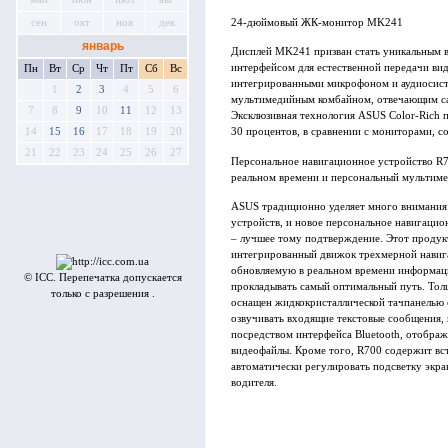
24-дюймовый ЖК-монитор MK241
сен
окт
ноя
дек
январь
Дисплей MK241 призван стать уникальным 
интерфейсом для естественной передачи ви
Пн
Вт
Ср
Чт
Пт
Сб
Вс
интегрированными микрофоном и аудиосист
1
2
3
4
5
6
мультимедийным комбайном, отвечающим са
7
8
9
10
11
12
13
Эксклюзивная технология ASUS Color-Rich 
14
15
16
17
18
19
20
30 процентов, в сравнении с мониторами, с
21
22
23
24
25
26
27
Персональное навигационное устройство R7
реальном времени и персональный мультиме
ASUS традиционно уделяет много внимания
устройств, и новое персональное навигацион
– лучшее тому подтверждение. Этот продукт
интегрированный движок трехмерной навига
обновляемую в реальном времени информаци
© ICC. Перепечатка допускается
прокладывать самый оптимальный путь. Толщ
только с разрешения .
оснащен жидкокристаллической тачпанелью 
озвучивать входящие текстовые сообщения,
посредством интерфейса Bluetooth, отобра
видеофайлы. Кроме того, R700 содержит вс
автоматически регулировать подсветку экран
водителя.