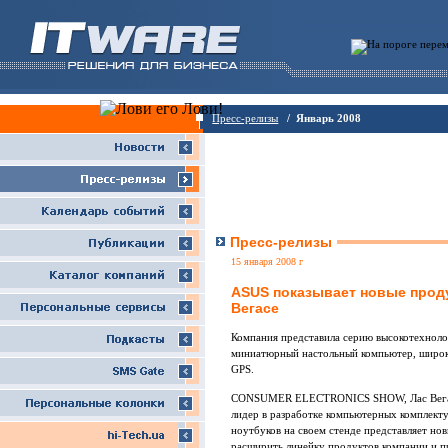
Пресс-релизы
/ Январь 2008
Пресс-релизы
15 января 2008 г
ASUS показывает новые проду
Вегасе
Компания представила серию высокотехноло
миниатюрный настольный компьютер, широ
GPS.
CONSUMER ELECTRONICS SHOW, Лас Вегас, 
лидер в разработке компьютерных комплект
ноутбуков на своем стенде представляет но
расширить линейку продуктов компании и п