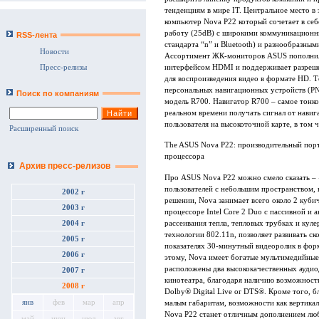
тенденциям в мире IT. Центральное место 
компьютер Nova P22 который сочетает в се
работу (25dB) с широкими коммуникационн
RSS-лента
стандарта “n” и Bluetooth) и разнообразны
Новости
Ассортимент ЖК-мониторов ASUS пополнил
интерфейсом HDMI и поддерживает разреше
Пресс-релизы
для воспроизведения видео в формате HD. Т
персональных навигационных устройств (PND
Поиск по компаниям
модель R700. Навигатор R700 – самое тонко
реальном времени получать сигнал от нави
пользователя на высокоточной карте, в том 
Расширенный поиск
The ASUS Nova P22: производительный порт
процессора
Архив пресс-релизов
Про ASUS Nova P22 можно смело сказать – 
пользователей с небольшим пространством,
2002 г
решении, Nova занимает всего около 2 куби
2003 г
процессоре Intel Core 2 Duo с пассивной и
рассеивания тепла, тепловых трубках и ку
2004 г
технологии 802.11n, позволяет развивать с
2005 г
показателях 30-минутный видеоролик в форм
2006 г
этому, Nova имеет богатые мультимедийные
расположены два высококачественных ауди
2007 г
кинотеатра, благодаря наличию возможност
2008 г
Dolby® Digital Live or DTS®. Кроме того, 
янв
фев
мар
апр
малым габаритам, возможности как вертикал
Nova P22 станет отличным дополнением люб
май
июн
июл
авг