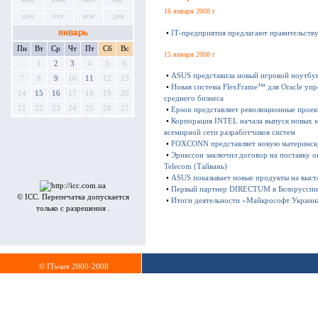
16 января 2008 г
сен
окт
ноя
дек
январь
•
ІТ-предприятия предлагают правительств
Пн
Вт
Ср
Чт
Пт
Сб
Вс
15 января 2008 г
1
2
3
4
5
6
•
ASUS представила новый игровой ноутбук
7
8
9
10
11
12
13
•
Новая система FlexFrame™ для Oracle упр
14
15
16
17
18
19
20
среднего бизнеса
21
22
23
24
25
26
27
•
Epson представляет революционные проек
•
Корпорация INTEL начала выпуск новых 
всемирной сети разработчиков систем
•
FOXCONN представляет новую материнск
•
Эрикссон заключил договор на поставку 
Telecom (Тайвань)
•
ASUS показывает новые продукты на выста
•
Первый партнер DIRECTUM в Белоруссии 
© ICC. Перепечатка допускается
•
Итоги деятельности «Майкрософт Украина
только с разрешения .
© ITware 2000-2008