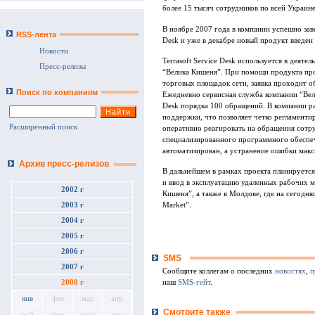
более 15 тысяч сотрудников по всей Украине
В ноябре 2007 года в компании успешно зав
RSS-лента
Desk и уже в декабре новый продукт введе
Новости
Terrasoft Service Desk используется в деят
Пресс-релизы
“Велика Кишеня”. При помощи продукта про
торговых площадок сети, заявка проходит о
Поиск по компаниям
Ежедневно сервисная служба компании “Вели
Desk порядка 100 обращений. В компании р
поддержки, что позволяет четко регламент
Расширенный поиск
оперативно реагировать на обращения сотру
специализированного программного обеспе
автоматизирован, а устранение ошибки мак
Архив пресс-релизов
В дальнейшем в рамках проекта планируется 
и ввод в эксплуатацию удаленных рабочих м
2002 г
Кишеня”, а также в Молдове, где на сегодня
2003 г
Market”.
2004 г
2005 г
2006 г
SMS
2007 г
Сообщите коллегам о последних
новостях
,
п
наш
SMS-гейт
.
2008 г
янв
фев
мар
апр
Смотрите также
май
июн
июл
авг