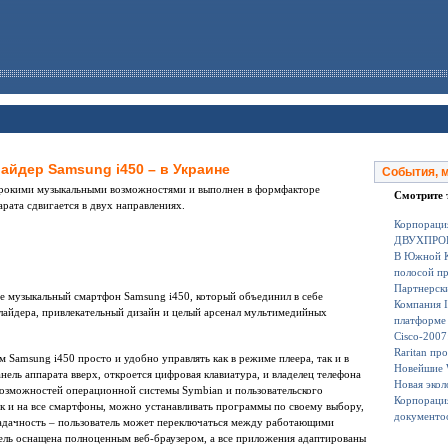
йдер Samsung i450 – в Украине
События, 
ирокими музыкальными возможностями и выполнен в формфакторе
Смотрите 
арата сдвигается в двух направлениях.
Корпорация
ДВУХПРОЦ
В Южной Ко
полосой п
Партнерски
не музыкальный смартфон Samsung i450, который объединил в себе
Компания I
айдера, привлекательный дизайн и целый арсенал мультимедийных
платформе 
Cisco-2007
Raritan пр
Samsung i450 просто и удобно управлять как в режиме плеера, так и в
Новейшие 
ель аппарата вверх, откроется цифровая клавиатура, и владелец телефона
Новая экол
возможностей операционной системы Symbian и пользовательского
Корпорация
как и на все смартфоны, можно устанавливать программы по своему выбору,
документо
задачность – пользователь может переключаться между работающими
ль оснащена полноценным веб-браузером, а все приложения адаптированы