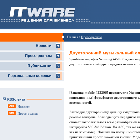
Главная /
Пресс-релизы
Двусторонний музыкальный сла
Symbian-смартфон Samsung i450 обладает ш
двустороннего слайдера: передняя панель апп
[Samsung mobile #22206] презентует в Украи
инновационный формфактор двустороннего сл
RSS-лента
возможностей.
Новости
Благодаря двустороннему дизайну смартфоном 
Пресс-релизы
режиме телефона. Если сдвинуть переднюю пан
сможет воспользоваться всем разнообразием 
интерфейса S60 3rd Edition. На i450, так же 
как на компьютер. Новинке по плечу и много
приложениями просто нажатием кнопки. Моде