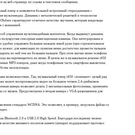
и на веб-страницу по ссылке в текстовом сообщении.
льный плеер и появляется большой встроенный стереодинамик с
я мультимедиа. Динамик с металлической решеткой и технология
Olufsen гарантируют отличное качество звучания, которым владельцы
и с компанией.
соб управления мультимедийным контентом. Когда выдвинут динамик
я полукруглая сенсорная навигационная клавиша. Она интегрирована в
ло удобно управлять большим пальцем левой руки (при горизонтальном
е нужно: для навигации по пунктам меню достаточно провести пальцем
 ударить по ней тем же большим пальцем. При этом значки меню телефона
когда вы перемещаетесь по меню. В целом же в музыкальном режиме i450
нных МР3-плееров, даже когда телефонная часть смартфона выключена.
обства эксплуатации.
ми возможностями. Так, музыкальный плеер i450 «понимает» целый ряд
акже может воспроизводить видео на большом четком 2,4-дюймовом
оенная камера позволяет делать 2-мегапиксельные фотоснимки, применять
и со звуком. Предусмотрена и вторая камера с VGA-разрешением для
коления стандарта WCDNA. Это позволяет, к примеру, загружать файлы со
видео.
а Bluetooth 2.0 и USB 2.0 High Speed. Благодаря последнему можно
 в качестве внешнего носителя памяти (аппарат поддерживает протокол