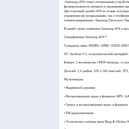
«Samsung i450 станет оптимальным устройств
функциональность аппарата и предъявляют вы
Двусторонний дизайн i450 не только подчерк
управления как музыкальными, так и телефон
телеком-направления «Samsung Electronics Ук
В нашей стране появление Samsung i450 в пр
Спецификации Samsung i450:*
Стандарты связи: HSDPA / GPRS / EDGE (900
ОС: Symbian 9.2, пользовательский интерфейс
Камера: 2 мегапикселя, CMOS-матрица, со вс
Дисплей: 2,4 дюйма, 320 х 240 пикселей, TFT,
Мультимедиа:
• Выдвижной динамик
• Воспроизведение аудио в форматах MP3 / A
• Запись и воспроизведение видео в форматах
• FM-радиоприемник
• Технология усиления звука Bang & Olufsen 