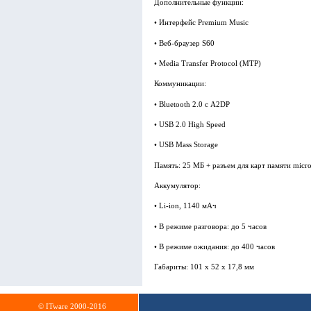
Дополнительные функции:
• Интерфейс Premium Music
• Веб-браузер S60
• Media Transfer Protocol (MTP)
Коммуникации:
• Bluetooth 2.0 с A2DP
• USB 2.0 High Speed
• USB Mass Storage
Память: 25 МБ + разъем для карт памяти micr
Аккумулятор:
• Li-ion, 1140 мАч
• В режиме разговора: до 5 часов
• В режиме ожидания: до 400 часов
Габариты: 101 x 52 x 17,8 мм
© ITware 2000-2016