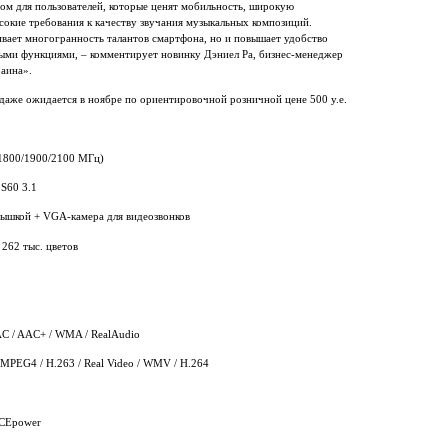
ом для пользователей, которые ценят мобильность, широкую
сокие требования к качеству звучания музыкальных композиций.
ивает многогранность талантов смартфона, но и повышает удобство
ными функциями, – комментирует новинку Дэниел Ра, бизнес-менеджер
раина».
одаже ожидается в ноябре по ориентировочной розничной цене 500 у.е.
/1800/1900/2100 МГц)
 S60 3.1
пышкой + VGA-камера для видеозвонков
 262 тыс. цветов
AC / AAC+ / WMA / RealAudio
 MPEG4 / H.263 / Real Video / WMV / H.264
ICEpower