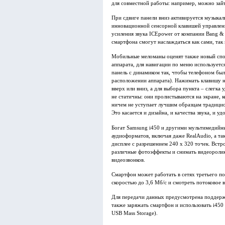
для совместной работы: например, можно зайт
При сдвиге панели вниз активируется музыка
инновационной сенсорной клавишей управлени
усиления звука ICEpower от компании Bang & 
смартфона смогут наслаждаться как сами, так 
Мобильные меломаны оценят также новый спо
аппарата, для навигации по меню используетс
панель с динамиком так, чтобы телефоном бы
расположении аппарата). Нажимать клавишу н
вверх или вниз, а для выбора пункта – слегка
не статичны: они пролистываются на экране, 
ничем не уступает лучшим образцам традицио
Это касается и дизайна, и качества звука, и уд
Богат Samsung i450 и другими мультимедийны
аудиоформатов, включая даже RealAudio, а т
дисплее с разрешением 240 x 320 точек. Встр
различные фотоэффекты и снимать видеоролик
видеозвонков.
Смартфон может работать в сетях третьего по
скоростью до 3,6 Мб/с и смотреть потоковое 
Для передачи данных предусмотрена поддержк
также заряжать смартфон и использовать i450
USB Mass Storage).