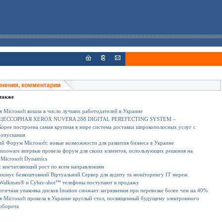
мнения, комментарии
также
 Microsoft вошла в число лучших работодателей в Украине
ЕССОРНАЯ XEROX NUVERA 288 DIGITAL PEREFECTING SYSTEM –
рее построена самая крупная в мире система доставки широкополосных услуг с
ропускания
й Форум Microsoft: новые возможности для развития бизнеса в Украине
nnoware впервые провела форум для своих клиентов, использующих решения на
Microsoft Dynamics
: впечатляющий рост по всем направлениям
опонує безкоштовний Віртуальний Сервер для аудиту та моніторингу ІТ мереж
Walkman® и Cyber-shot™ телефоны поступают в продажу
огичная упаковка дисков Imation снижает загрязнения при перевозке более чем на 40%
 Microsoft провела в Украине круглый стол, посвященный будущему электронного
оборота