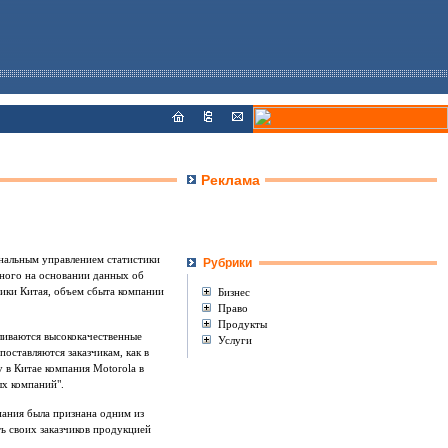
Реклама
ональным управлением статистики
Рубрики
енного на основании данных об
ики Китая, объем сбыта компании
Бизнес
Право
Продукты
ливаются высококачественные
Услуги
оставляются заказчикам, как в
 в Китае компания Motorola в
ых компаний".
мпания была признана одним из
ь своих заказчиков продукцией