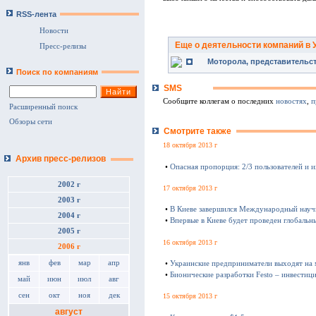
RSS-лента
Новости
Еще о деятельности компаний в 
Пресс-релизы
Моторола, представительст
Поиск по компаниям
SMS
Сообщите коллегам о последних
новостях
,
п
Расширенный поиск
Обзоры сети
Смотрите также
18 октября 2013 г
Архив пресс-релизов
•
Опасная пропорция: 2/3 пользователей и 
2002 г
17 октября 2013 г
2003 г
•
В Киеве завершился Международный науч
2004 г
•
Впервые в Киеве будет проведен глобаль
2005 г
16 октября 2013 г
2006 г
янв
фев
мар
апр
•
Украинские предприниматели выходят на
•
Бионические разработки Festo – инвестиц
май
июн
июл
авг
сен
окт
ноя
дек
15 октября 2013 г
август