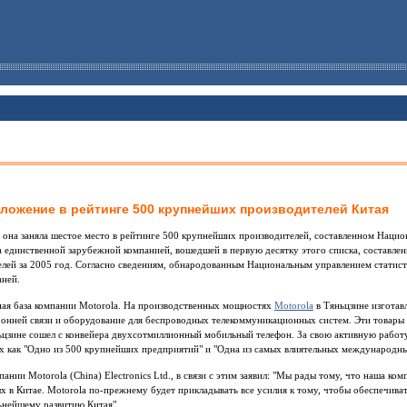
оложение в рейтинге 500 крупнейших производителей Китая
то она заняла шестое место в рейтинге 500 крупнейших производителей, составленном Наци
тала единственной зарубежной компанией, вошедшей в первую десятку этого списка, составл
лей за 2005 год. Согласно сведениям, обнародованным Национальным управлением статист
аней.
ая база компании Motorola. На производственных мощностях
Motorola
в Тяньцзине изготав
нней связи и оборудование для беспроводных телекоммуникационных систем. Эти товары п
яньцзине сошел с конвейера двухсотмиллионный мобильный телефон. За свою активную работу
их как "Одно из 500 крупнейших предприятий" и "Одна из самых влиятельных международн
ании Motorola (China) Electronics Ltd., в связи с этим заявил: "Мы рады тому, что наша ко
 в Китае. Motorola по-прежнему будет прикладывать все усилия к тому, чтобы обеспечиват
ьнейшему развитию Китая".