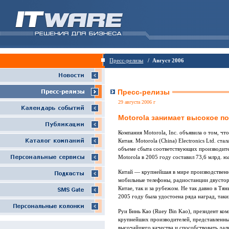
Пресс-релизы
/ Август 2006
Пресс-релизы
29 августа 2006 г
Motorola занимает высокое п
Компания Motorola, Inc. объявила о том, ч
Китая. Motorola (China) Electronics Ltd. с
объеме сбыта соответствующих производите
Motorola в 2005 году составил 73,6 млрд. ю
Китай — крупнейшая в мире производственн
мобильные телефоны, радиостанции двусторо
Китае, так и за рубежом. Не так давно в Т
2005 году была удостоена ряда наград, так
Руи Бинь Као (Ruey Bin Kao), президент комп
крупнейших производителей, представленных
высочайшего качества и способствовать дал