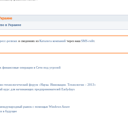
Украине
во в Украине
ресс-релизах
и сведениях из
Каталога компаний
через наш
SMS-гейт
.
их финансовые операции в Сети под угрозой
но-технологический форум «Наука. Инновации. Технологии – 2013»
ный курс для начинающих предпринимателей Earlydays
 международный рынок с помощью Windows Azure
ии в будущее