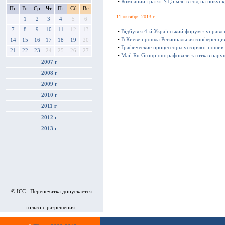
•
Компании тратят $1,5 млн в год на покуп
Пн
Вт
Ср
Чт
Пт
Сб
Вс
11 октября 2013 г
1
2
3
4
5
6
7
8
9
10
11
12
13
•
Відбувся 4-й Український форум з управл
•
В Киеве прошла Региональная конференц
14
15
16
17
18
19
20
•
Графические процессоры ускоряют пошив
21
22
23
24
25
26
27
•
Mail.Ru Group оштрафовали за отказ нару
2007 г
2008 г
2009 г
2010 г
2011 г
2012 г
2013 г
© ICC. Перепечатка допускается
только с разрешения .