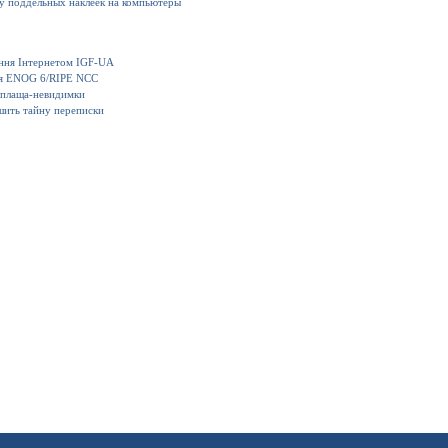
ку поддельных наклеек на компьютеры
іння Інтернетом IGF-UA
ия ENOG 6/RIPE NCC
 плаща-невидимки
шить тайну переписки