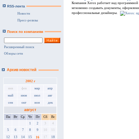
Компания Xerox работает над программной 
RSS-лента
мгновенно создавать документы, оформление
профессиональные дизайнеры.
Новости
Пресс-релизы
Поиск по компаниям
Расширенный поиск
Обзоры сети
Архив новостей
2002 г
янв
фев
мар
апр
май
июн
июл
авг
сен
окт
ноя
дек
август
Пн
Вт
Ср
Чт
Пт
Сб
Вс
1
2
3
4
5
6
7
8
9
10
11
12
13
14
15
17
18
16