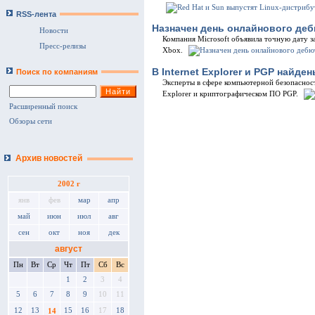
RSS-лента
Назначен день онлайнового деб
Новости
Компания Microsoft объявила точную дату з
Пресс-релизы
Xbox.
В Internet Explorer и PGP найд
Поиск по компаниям
Эксперты в сфере компьютерной безопасност
Explorer и криптографическом ПО PGP.
Расширенный поиск
Обзоры сети
Архив новостей
2002 г
янв
фев
мар
апр
май
июн
июл
авг
сен
окт
ноя
дек
август
Пн
Вт
Ср
Чт
Пт
Сб
Вс
1
2
3
4
5
6
7
8
9
10
11
12
13
15
16
17
18
14