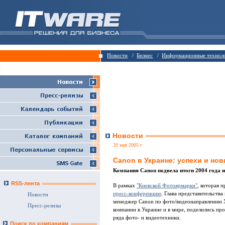
/
/
Новости
Бизнес
Информационные технол
Новости
20 мая 2005 г
Canon в Украине: успехи и нов
Компания Canon подвела итоги 2004 года и
RSS-лента
В рамках
"Киевской Фотоярмарки"
, которая 
пресс-конференцию
. Глава представительств
Новости
менеджер Canon по фото/видеонаправлению 
Пресс-релизы
компании в Украине и в мире, поделились пр
ряда фото- и видеотехники.
Поиск по компаниям