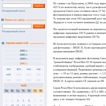
По словам г-на Пурхонена, в 2004 году выро
453 % по количеству штук), так и доля фото
Расширенный поиск
продуктов Canon (она составила около 27 %). 
фотопринтеров в первом квартале этого года 
%, показав при этом 343-процентный рост п
Поиск по сайту
Лидирует в этом сегменте компания
HP
, на 
Что касается позиций компании на мировом ры
Расширенный поиск
цифровых зеркальных (56 % рынка) и компакт
продажам цифровых видеокамер (20 %).
Архив новостей
Из технологических новинок г-н Сиикала ос
для фотокамер – DIGIC II, более производит
2002 г
предшественником DIGIC.
2003 г
В модельном ряду цифровых фотокамер Canon
2004 г
"дальнобойщику" PowerShot S1 IS пришла мо
2005 г
стабилизатор изображения, удобный корпус, 
янв
фев
мар
апр
усовершенствований. Разрешение матрицы уве
зума – с 10 до 12 крат, размер дисплея – с 1,
май
июн
июл
авг
дополнительных режима стабилизации, поддер
сен
окт
ноя
дек
DIGIC II. А карты памяти CF сменили на SD.
май
Серия PowerShot A пополнилась двумя новичк
Пн
Вт
Ср
Чт
Пт
Сб
Вс
соответственно. По сравнению с А75 и А85, 
компактные и легкие корпуса, 4-кратный опт
1
двух, а не четырех батареек АА.
2
3
4
5
6
7
8
9
10
11
12
13
14
15