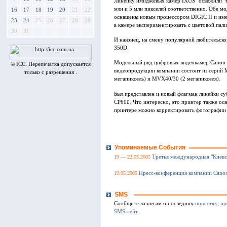
Линейку имиджевых камер IXUS "освежили" т
млн и 5 млн пикселей соответственно. Обе м
16
17
18
19
20
21
22
оснащены новым процессором DIGIC II и им
23
24
25
26
27
28
29
в камере экспериментировать с цветовой пал
30
31
И наконец, на смену популярной любительск
350D.
Модельный ряд цифровых видеокамер Canon 
© ICC. Перепечатка допускается
видеопродукции компании состоит из серий 
только с разрешения .
мегапиксель) и MVX40/30 (2 мегапикселя).
Был представлен и новый флагман линейки 
CP600. Что интересно, это принтер также ос
принтере можно корректировать фотографии 
Упоминаемые События
19 — 22.05.2005
Третья международная "Киевс
19.05.2005
Пресс-конференция компании Cano
SMS
Сообщите коллегам о последних
новостях
,
пр
SMS-гейт
.