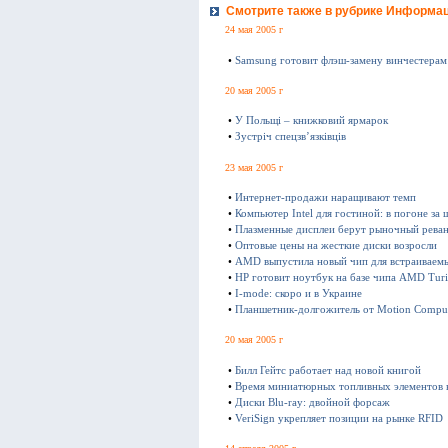
Смотрите также в рубрике Информа
24 мая 2005 г
•
Samsung готовит флэш-замену винчестерам
20 мая 2005 г
•
У Польщі – книжковий ярмарок
•
Зустріч спецзв’язківців
23 мая 2005 г
•
Интернет-продажи наращивают темп
•
Компьютер Intel для гостиной: в погоне за
•
Плазменные дисплеи берут рыночный рева
•
Оптовые цены на жесткие диски возросли
•
AMD выпустила новый чип для встраиваем
•
HP готовит ноутбук на базе чипа AMD Tur
•
I-mode: скоро и в Украине
•
Планшетник-долгожитель от Motion Compu
20 мая 2005 г
•
Билл Гейтс работает над новой книгой
•
Время миниатюрных топливных элементов 
•
Диски Blu-ray: двойной форсаж
•
VeriSign укрепляет позиции на рынке RFID