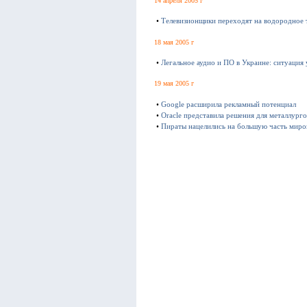
14 апреля 2005 г
•
Телевизионщики переходят на водородное 
18 мая 2005 г
•
Легальное аудио и ПО в Украине: ситуация
19 мая 2005 г
•
Google расширила рекламный потенциал
•
Oracle представила решения для металлурго
•
Пираты нацелились на большую часть мир