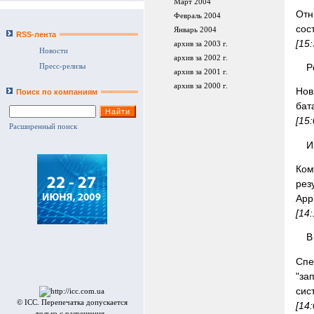
Март 2004
Отн
Февраль 2004
сос
Январь 2004
RSS-лента
[15
архив за 2003 г.
Новости
архив за 2002 г.
P
Пресс-релизы
архив за 2001 г.
архив за 2000 г.
Нов
Поиск по компаниям
бат
[15
Расширенный поиск
И
Ком
рез
App
[14
В
Спе
"за
сис
© ICC. Перепечатка допускается
[14
только с разрешения .