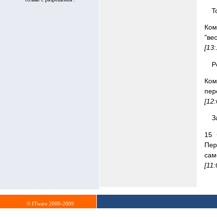
T
Ком
"ве
[13
P
Ком
пер
[12
З
15 
Пер
сам
[11
© ITware 2000-2009