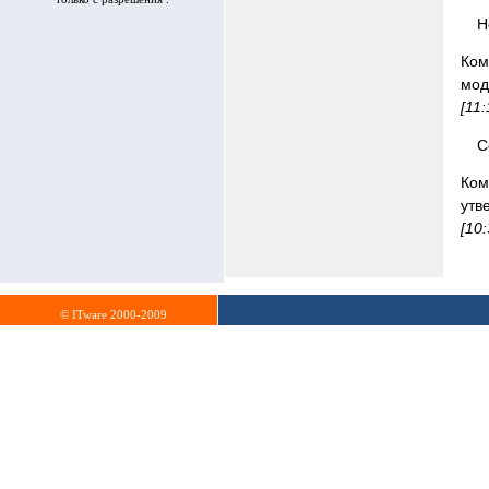
Н
Ком
мод
[11
С
Ком
утв
[10
© ITware 2000-2009