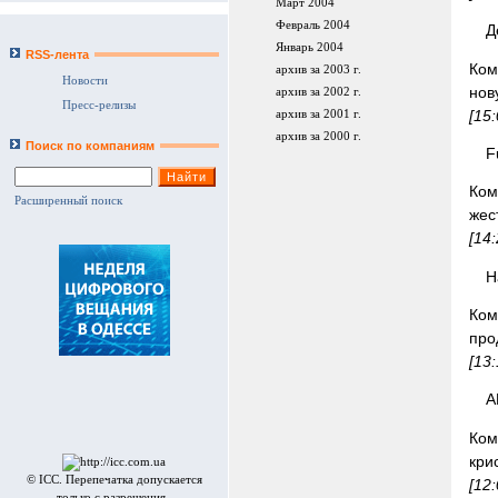
Март 2004
Февраль 2004
Д
Январь 2004
RSS-лента
Ком
архив за 2003 г.
Новости
нов
архив за 2002 г.
Пресс-релизы
[15
архив за 2001 г.
архив за 2000 г.
Поиск по компаниям
F
Ком
Расширенный поиск
жес
[14
Н
Ком
про
[13
A
Ком
кри
© ICC. Перепечатка допускается
[12
только с разрешения .