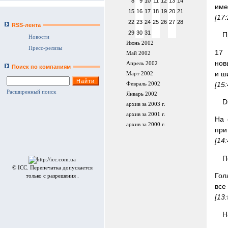
8
9
10
11
12
13
14
име
15
16
17
18
19
20
21
[17
22
23
24
25
26
27
28
RSS-лента
29
30
31
П
Новости
Июнь 2002
Пресс-релизы
17 
Май 2002
нов
Апрель 2002
Поиск по компаниям
и ш
Март 2002
[15
Февраль 2002
Расширенный поиск
Январь 2002
D
архив за 2003 г.
архив за 2001 г.
На 
архив за 2000 г.
при
[14
П
© ICC. Перепечатка допускается
Гол
только с разрешения .
все
[13
Н