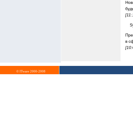
Нов
буд
[11
S
Пре
в с
[10
© ITware 2000-2008