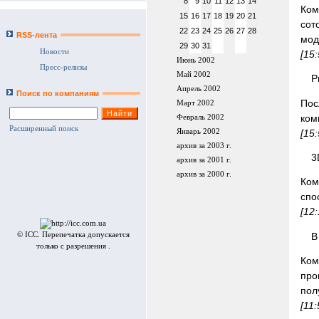
8
9
10
11
12
13
14
Ком
15
16
17
18
19
20
21
сот
22
23
24
25
26
27
28
RSS-лента
мод
29
30
31
Новости
[15
Июнь 2002
Пресс-релизы
Май 2002
Р
Апрель 2002
Поиск по компаниям
Пос
Март 2002
ком
Февраль 2002
Расширенный поиск
[15
Январь 2002
архив за 2003 г.
3
архив за 2001 г.
архив за 2000 г.
Ком
спо
[12
В
© ICC. Перепечатка допускается
только с разрешения .
Ком
про
пол
[11