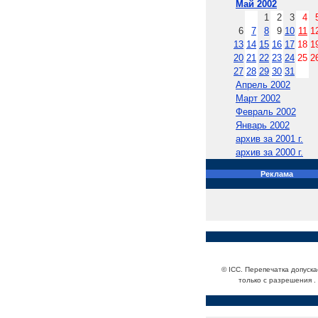
Май 2002
1
2
3
4
6
7
8
9
10
11
1
13
14
15
16
17
18
1
20
21
22
23
24
25
2
27
28
29
30
31
Апрель 2002
Март 2002
Февраль 2002
Январь 2002
архив за 2001 г.
архив за 2000 г.
Реклама
© ICC. Перепечатка допуска
только с разрешения .